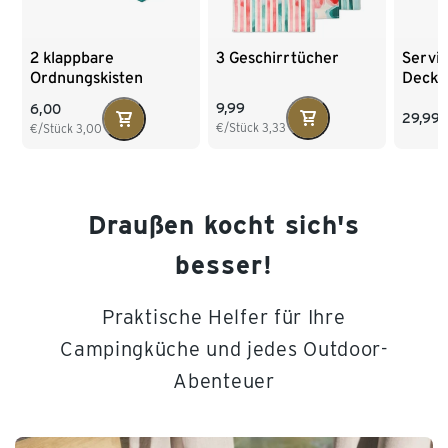
3 Geschirrtücher
2 klappbare
Servie
Ordnungskisten
Decke
9,99
6,00
29,99
€/Stück
3,33
€/Stück
3,00
Draußen kocht sich's
besser!
Praktische Helfer für Ihre
Campingküche und jedes Outdoor-
Abenteuer