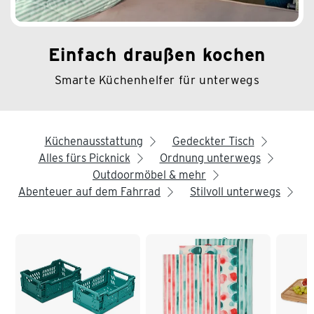
Einfach draußen kochen
Smarte Küchenhelfer für unterwegs
Küchenausstattung
Gedeckter Tisch
arrow_right
arrow_right
Alles fürs Picknick
Ordnung unterwegs
arrow_right
arrow_right
Outdoormöbel & mehr
arrow_right
Abenteuer auf dem Fahrrad
Stilvoll unterwegs
arrow_right
arrow_right
Ende der Auflistung