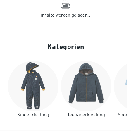
Inhalte werden geladen...
Kategorien
Ende der Auflistung
Kinderkleidung
Teenagerkleidung
Sport