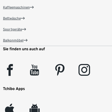
Kaffeemaschinen
Bettwäsche
Sportgeräte
Balkonmöbel
Sie finden uns auch auf
facebook
youtube
pinterest
instagram
Tchibo Apps
appleinc
android