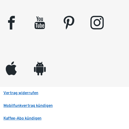
facebook
youtube
pinterest
instagram
appleinc
android
Vertrag widerrufen
Mobilfunkvertrag kündigen
Kaffee-Abo kündigen