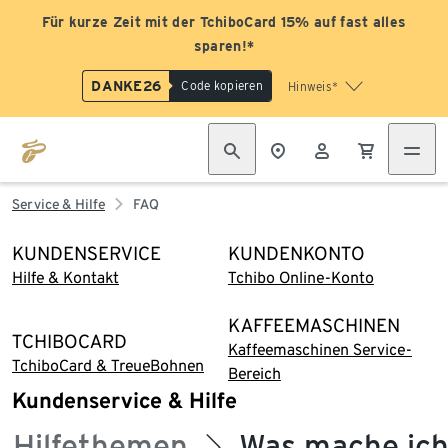
Für kurze Zeit mit der TchiboCard 15% auf fast alles
sparen!*
DANKE26
Code kopieren
Hinweis*
Service & Hilfe
FAQ
KUNDENSERVICE
KUNDENKONTO
Hilfe & Kontakt
Tchibo Online-Konto
KAFFEEMASCHINEN
TCHIBOCARD
Kaffeemaschinen Service-
TchiboCard & TreueBohnen
Bereich
Kundenservice & Hilfe
Hilfethemen
Was mache ich