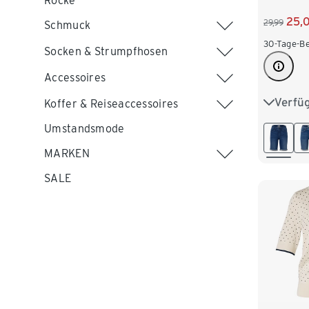
Röcke
25,
29,99
Schmuck
30-Tage-Be
Socken & Strumpfhosen
Accessoires
Verfü
36
3
Koffer & Reiseaccessoires
Umstandsmode
44
4
MARKEN
SALE