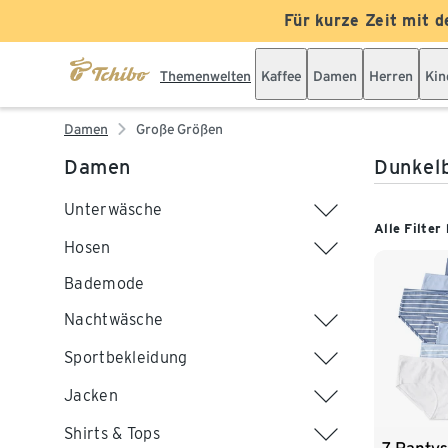
Für kurze Zeit mit d
Themenwelten
Kaffee
Damen
Herren
Kin
Damen
Große Größen
Damen
Dunkel
Unterwäsche
Alle Filter
Hosen
Bademode
Nachtwäsche
Sportbekleidung
Jacken
Shirts & Tops