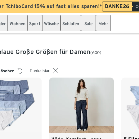
er TchiboCard 15% auf fast alles sparen!*
DANKE26
C
der
Wohnen
Sport
Wäsche
Schlafen
Sale
Mehr
blaue Große Größen für Damen
(600)
 löschen
Dunkelblau