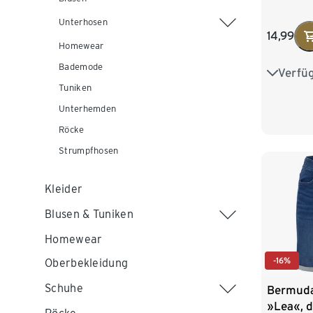
Unterhosen
14,99
Homewear
Bademode
Verfü
S 36/38
Tuniken
L 44/46
Unterhemden
Röcke
XXL 52
Strumpfhosen
Kleider
Blusen & Tuniken
Homewear
-16%
Oberbekleidung
Schuhe
Bermuda
»Lea«, d