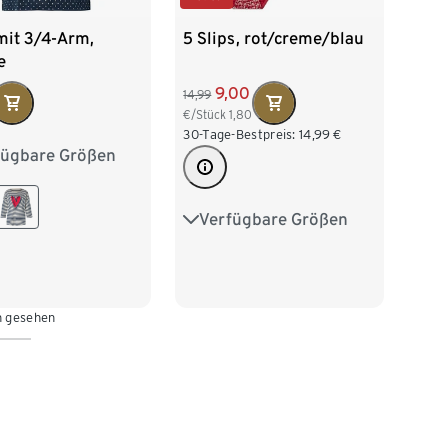
mit 3/4-Arm,
5 Slips, rot/creme/blau
e
9,00
14,99
€/Stück
1,80
30-Tage-Bestpreis:
14,99
€
fügbare Größen
38
M 40/42
/46
XL 48/50
Verfügbare Größen
XS 32/34
S 36/38
52/54
M 40/42
L 44/46
XL 48/50
n gesehen