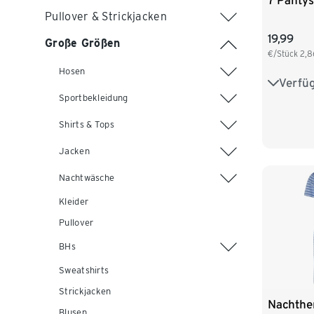
7 Pantys
Pullover & Strickjacken
19,99
Große Größen
€/Stück
2,8
Hosen
Verfü
S 36/38
Sportbekleidung
L 44/46
Shirts & Tops
XXL 52
Jacken
Nachtwäsche
Kleider
Pullover
BHs
Sweatshirts
Strickjacken
Nachth
Blusen