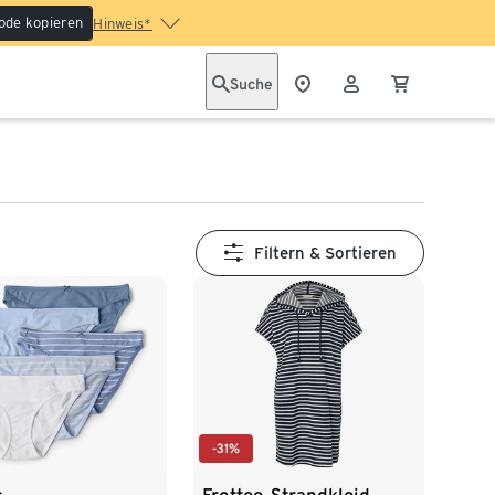
ode kopieren
Hinweis*
Suche
Filtern & Sortieren
-31%