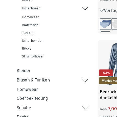
Unterhosen
Verfü
S 36/38
Homewear
L 44/46
Bademode
Tuniken
XXL 52
Unterhemden
Röcke
Strumpfhosen
Kleider
-53%
Blusen & Tuniken
Wenige ve
Homewear
Bedruckt
dunkelb
Oberbekleidung
Schuhe
7,00
14,99