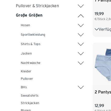
7 Pantys
Pullover & Strickjacken
19,99
Große Größen
€/Stück
2,8
Hosen
Verfü
S 36/38
Sportbekleidung
L 44/46
Shirts & Tops
XXL 52
Jacken
Nachtwäsche
Kleider
Pullover
BHs
2 Pantys
Sweatshirts
Strickjacken
12,99
Blusen
€/Stück
6,5