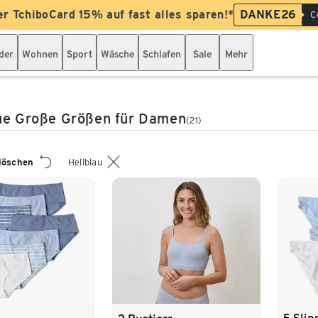
er TchiboCard 15% auf fast alles sparen!*
DANKE26
C
der
Wohnen
Sport
Wäsche
Schlafen
Sale
Mehr
ue Große Größen für Damen
(21)
 löschen
Hellblau