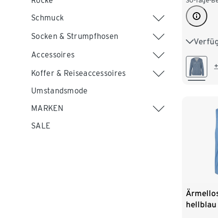
Röcke
30-Tage-Be
Schmuck
Socken & Strumpfhosen
Verfü
S 36/38
Accessoires
L 44/46
+
Koffer & Reiseaccessoires
XXL 52
Umstandsmode
MARKEN
SALE
Ärmello
hellblau