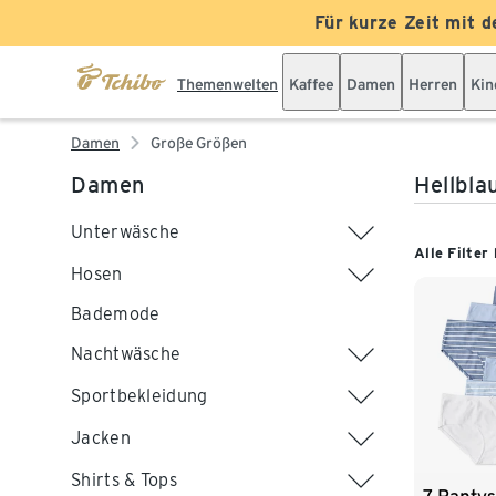
Für kurze Zeit mit d
Themenwelten
Kaffee
Damen
Herren
Kin
Damen
Große Größen
Damen
Hellbla
Unterwäsche
Alle Filter
Hosen
Bademode
Nachtwäsche
Sportbekleidung
Jacken
Shirts & Tops