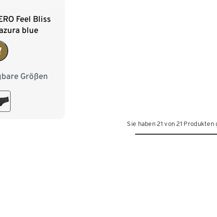
ERO Feel Bliss
 azura blue
gbare Größen
M 40/42
XL 48/50
Sie haben 21 von 21 Produkten