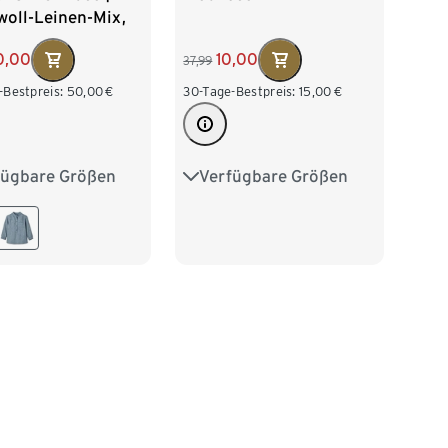
oll-Leinen-Mix,
ean, Sake
0,00
10,00
37,99
-Bestpreis:
50,00
€
30-Tage-Bestpreis:
15,00
€
fügbare Größen
Verfügbare Größen
36
38
40
34
36
38
40
44
42
44
46