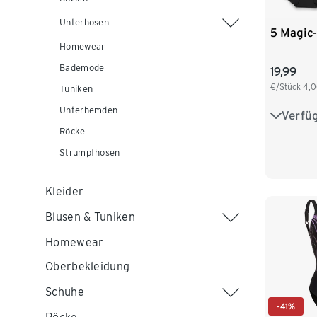
Unterhosen
5 Magic
Homewear
Bademode
19,99
€/Stück
4,
Tuniken
Unterhemden
Verfü
XS 32/3
Röcke
M 40/4
Strumpfhosen
Kleider
Blusen & Tuniken
Homewear
Oberbekleidung
Schuhe
-41%