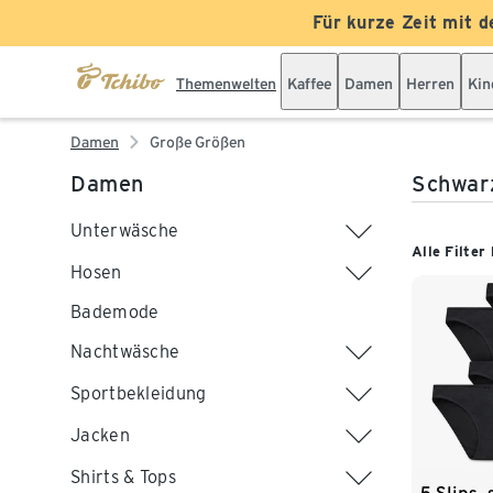
Für kurze Zeit mit d
Themenwelten
Kaffee
Damen
Herren
Kin
Damen
Große Größen
Damen
Schwar
Unterwäsche
Alle Filter
Hosen
Bademode
Nachtwäsche
Sportbekleidung
Jacken
Shirts & Tops