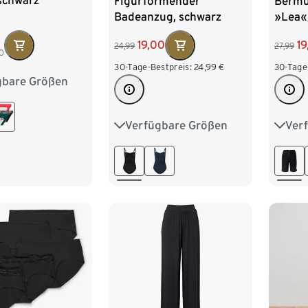
 schwarz
Figurformender
Bermu
Badeanzug, schwarz
»Lea«
19,00
19
24,99
27,99
0
30-Tage-Bestpreis:
24,99
€
30-Tage
gbare Größen
M 40/42
XL 48/50
Verfügbare Größen
Ver
38
40
42
44
36
46
48
44