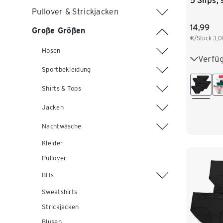
5 Slips,
Pullover & Strickjacken
14,99
Große Größen
€/Stück
3,0
Hosen
Verfü
S 36/38
Sportbekleidung
L 44/46
Shirts & Tops
Jacken
Nachtwäsche
Kleider
Pullover
BHs
Sweatshirts
Strickjacken
Blusen