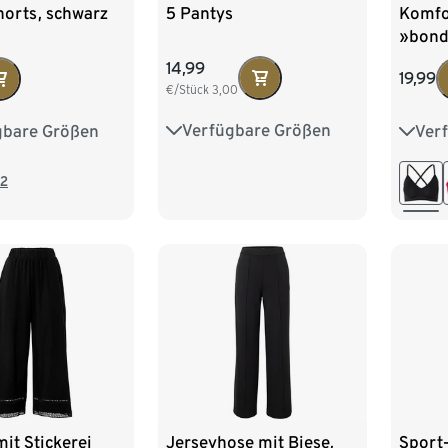
5 Pantys
horts, schwarz
Komfo
»bond
14,99
19,99
€/Stück
3,00
Verfügbare Größen
gbare Größen
Ver
S 36/38
M 40/42
8
40
42
XS 3
L 44/46
XL 48/50
6
48
M 40
2
XXL 52/54
mit Stickerei
Jerseyhose mit Biese,
Sport