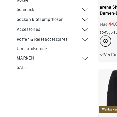
Röcke
arena S
Schmuck
Damen-B
B-Cup
Socken & Strumpfhosen
44,
74,95
Accessoires
30-Tage-Be
Koffer & Reiseaccessoires
Umstandsmode
Verfü
40
4
MARKEN
48
5
SALE
Wenige ve