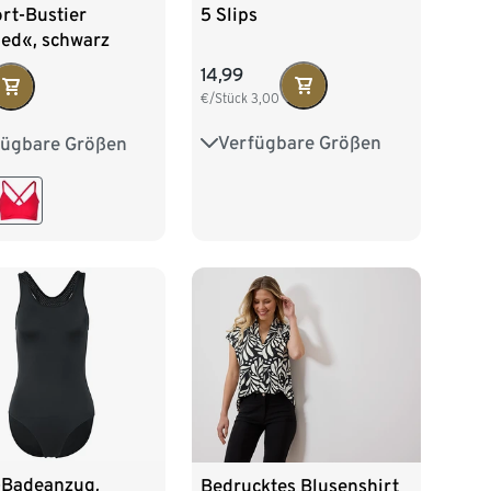
5 Slips
rt-Bustier
ed«, schwarz
14,99
€/Stück
3,00
Verfügbare Größen
fügbare Größen
S 36/38
M 40/42
2/34
S 36/38
L 44/46
XL 48/50
/42
L 44/46
-Badeanzug,
Bedrucktes Blusenshirt