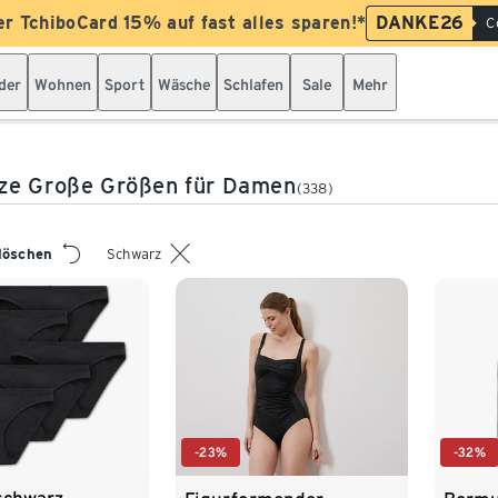
er TchiboCard 15% auf fast alles sparen!*
DANKE26
C
der
Wohnen
Sport
Wäsche
Schlafen
Sale
Mehr
ze Große Größen für Damen
(338)
 löschen
Schwarz
-23%
-32%