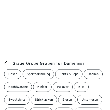
Graue Große Größen für Damen
(104)
Hosen
Sportbekleidung
Shirts & Tops
Jacken
Nachtwäsche
Kleider
Pullover
BHs
Sweatshirts
Strickjacken
Blusen
Unterhosen