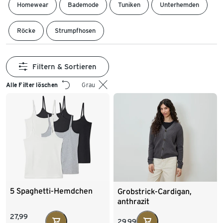
Homewear
Bademode
Tuniken
Unterhemden
Röcke
Strumpfhosen
Filtern & Sortieren
Alle Filter löschen
Grau
5 Spaghetti-Hemdchen
Grobstrick-Cardigan,
anthrazit
27,99
29,99