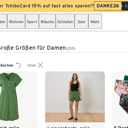
er TchiboCard 15% auf fast alles sparen!*
DANKE26
C
der
Wohnen
Sport
Wäsche
Schlafen
Sale
Mehr
Große Größen für Damen
(235)
 löschen
Grün