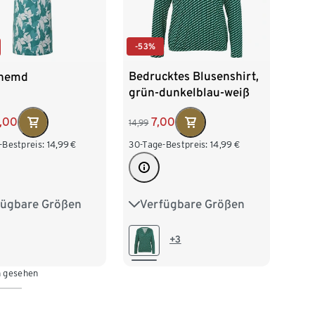
-53%
Bedrucktes Blusenshirt,
themd
grün-dunkelblau-weiß
7,00
,00
14,99
30-Tage-Bestpreis:
14,99
€
-Bestpreis:
14,99
€
Verfügbare Größen
fügbare Größen
S 36/38
M 40/42
38
M 40/42
L 44/46
XL 48/50
/46
XL 48/50
+3
XXL 52/54
52/54
n gesehen