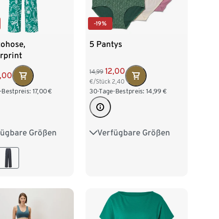
-19%
zohose,
5 Pantys
rprint
12,00
14,99
2,00
€/Stück
2,40
-Bestpreis:
17,00
€
30-Tage-Bestpreis:
14,99
€
fügbare Größen
Verfügbare Größen
38
M 40/42
S 36/38
M 40/42
/46
XL 48/50
L 44/46
XL 48/50
52/54
XXL 52/54