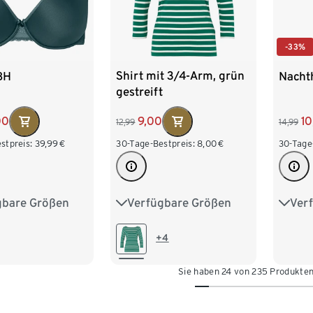
-33%
Shirt mit 3/4-Arm, grün
BH
Nach
gestreift
9,00
00
10
12,99
14,99
30-Tage-Bestpreis:
8,00
€
stpreis:
39,99
€
30-Tage
Verfügbare Größen
gbare Größen
Ver
S 36/38
M 40/42
85D
85E
S 36/
L 44/46
XL 48/50
90E
95D
L 44
+4
XXL 52/54
XXL 
Sie haben 24 von 235 Produkte