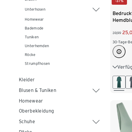
-37%
Unterhosen
Bedruck
Hemdblu
Homewear
dunkelb
Bademode
25,
39,99
Tuniken
30-Tage-Be
Unterhemden
Röcke
Strumpfhosen
Verfü
36
3
Kleider
44
4
Blusen & Tuniken
Homewear
Oberbekleidung
Schuhe