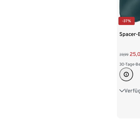
-37%
Spacer-
25,
39,99
30-Tage-Be
Verfü
80D
90D
95E