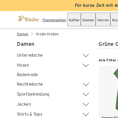
Für kurze Zeit mit d
Themenwelten
Kaffee
Damen
Herren
Kin
Damen
Große Größen
Damen
Grüne 
Unterwäsche
Alle Filter
Hosen
Bademode
Nachtwäsche
Sportbekleidung
Jacken
Shirts & Tops