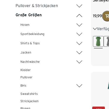
Jerseykl
Pullover & Strickjacken
Große Größen
19,99
Hosen
Verfü
S 36/38
Sportbekleidung
L 44/46
Shirts & Tops
XXL 52
Jacken
Nachtwäsche
Kleider
Pullover
BHs
Sweatshirts
Strickjacken
Blusen