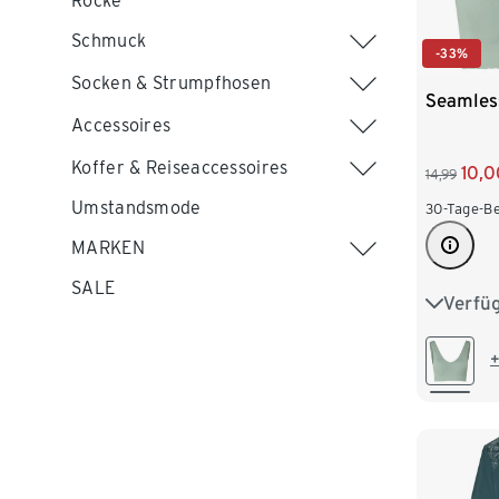
Röcke
Schmuck
-33%
Socken & Strumpfhosen
Seamless
Accessoires
Koffer & Reiseaccessoires
10,0
14,99
Umstandsmode
30-Tage-Be
MARKEN
SALE
Verfü
XS 32/3
M 40/4
+