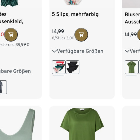
tes
5 Slips, mehrfarbig
Blusen
senkleid,
Aussch
lau-grün-weiß
14,99
00
14,99
€/Stück
3,00
stpreis:
39,99
€
Verfügbare Größen
Ver
S 36/38
M 40/42
S 36/
L 44/46
XL 48/50
L 44
gbare Größen
8
40
42
XXL 
6
48