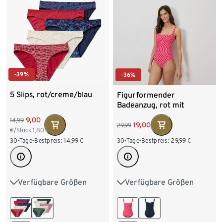
-39%
-36%
5 Slips, rot/creme/blau
Figurformender
Badeanzug, rot mit
weißem Alloverprint
9,00
14,99
19,00
29,99
€/Stück
1,80
30-Tage-Bestpreis:
14,99
€
30-Tage-Bestpreis:
29,99
€
Verfügbare Größen
Verfügbare Größen
XS 32/34
S 36/38
38
40
42
44
M 40/42
L 44/46
46
48