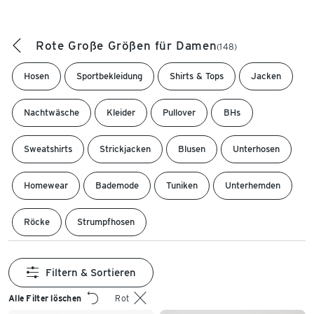
Rote Große Größen für Damen
(148)
Hosen
Sportbekleidung
Shirts & Tops
Jacken
Nachtwäsche
Kleider
Pullover
BHs
Sweatshirts
Strickjacken
Blusen
Unterhosen
Homewear
Bademode
Tuniken
Unterhemden
Röcke
Strumpfhosen
Filtern & Sortieren
Alle Filter löschen
Rot