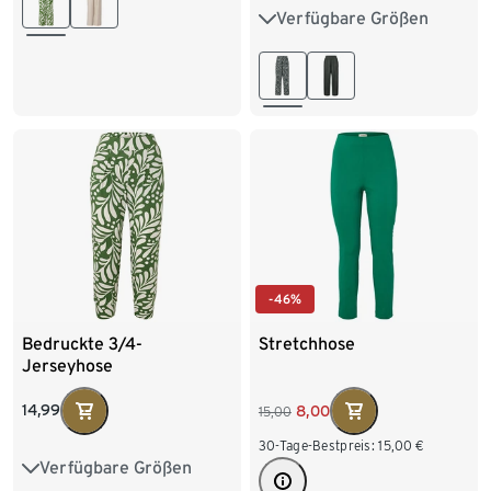
Verfügbare Größen
36
38
40
42
44
46
48
50
-46%
Bedruckte 3/4-
Stretchhose
Jerseyhose
14,99
8,00
15,00
30-Tage-Bestpreis:
15,00
€
Verfügbare Größen
S 36/38
M 40/42