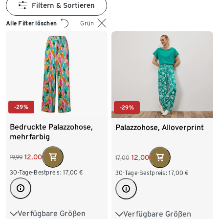
Filtern & Sortieren
Alle Filter löschen
Grün
-29%
-29%
Bedruckte Palazzohose,
Palazzohose, Alloverprint
mehrfarbig
12,00
12,00
19,99
17,00
30-Tage-Bestpreis:
17,00
€
30-Tage-Bestpreis:
17,00
€
Verfügbare Größen
Verfügbare Größen
S 36/38
M 40/42
S 36/38
M 40/42