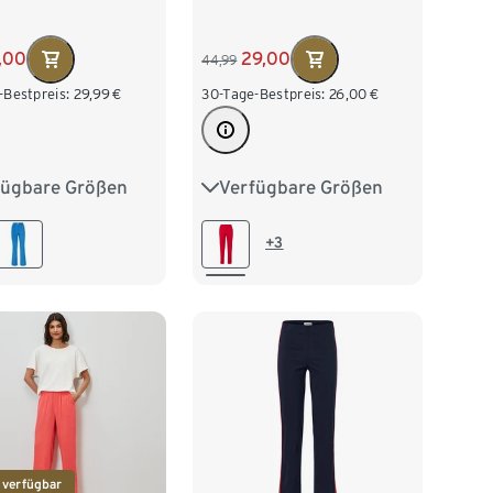
,00
29,00
44,99
-Bestpreis:
29,99
€
30-Tage-Bestpreis:
26,00
€
fügbare Größen
Verfügbare Größen
38
40
42
36
38
40
42
46
48
50
44
46
48
+3
54
 verfügbar