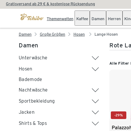
Gratisversand ab 29 € & kostenlose Rücksendung
Themenwelten
Kaffee
Damen
Herren
Kin
Damen
Große Größen
Hosen
Lange Hosen
Damen
Rote L
Unterwäsche
Alle Filter
Hosen
Bademode
Nachtwäsche
Sportbekleidung
Jacken
-29%
Shirts & Tops
Palazzo