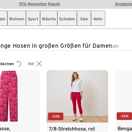
10% Newsletter Rabatt
Angebote
der
Wohnen
Sport
Wäsche
Schlafen
Sale
Mehr
ange Hosen in großen Größen für Damen
(17)
 löschen
Rot
-36%
-24%
hose,
Benga
7/8-Stretchhose, rot