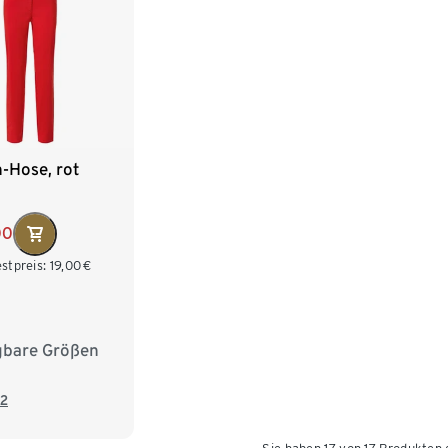
-Hose, rot
00
stpreis:
19,00
€
gbare Größen
8
40
42
6
48
50
2