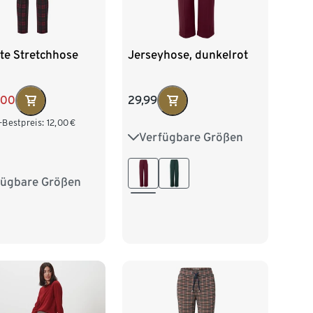
te Stretchhose
Jerseyhose, dunkelrot
,00
29,99
-Bestpreis:
12,00
€
Verfügbare Größen
36
38
40
42
44
46
48
50
fügbare Größen
38
40
42
52
46
48
50
54