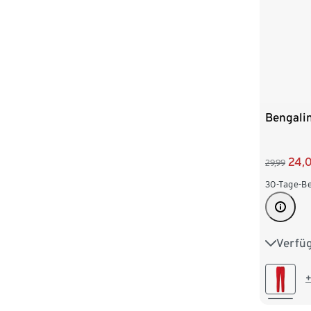
Bengalin
24,
29,99
30-Tage-Be
Verfü
36
3
44
4
+
52