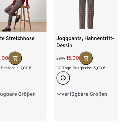
te Stretchhose
Joggpants, Hahnentritt-
Dessin
0,00
15,00
29,99
-Bestpreis:
7,00
€
30-Tage-Bestpreis:
15,00
€
fügbare Größen
Verfügbare Größen
38
40
42
S 36/38
M 40/42
46
48
50
L 44/46
XL 48/50
54
XXL 52/54