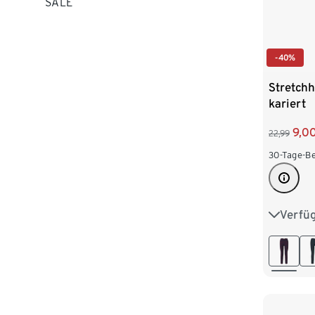
SALE
-40%
Stretchh
kariert
9,0
22,99
30-Tage-Be
Verfü
36
3
44
4
52
5