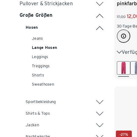
pinkfar
Pullover & Strickjacken
Alloverp
Große Größen
12,0
17,00
30-Tage-Be
Hosen
Jeans
Lange Hosen
Verfü
S 36/38
Leggings
L 44/46
Treggings
Shorts
XXL 52
Sweathosen
Sportbekleidung
Shirts & Tops
Jacken
-27%
Nachtwäsche