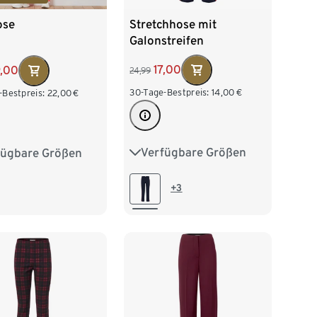
Stretchhose mit
ose
Galonstreifen
17,00
9,00
24,99
30-Tage-Bestpreis:
14,00
€
-Bestpreis:
22,00
€
Verfügbare Größen
fügbare Größen
36
38
40
42
38
40
42
44
46
48
50
46
48
50
+3
52
54