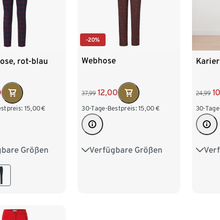
-20%
Webhose
ose, rot-blau
Karier
12,00
0
1
37,99
24,99
30-Tage-Bestpreis:
15,00
€
stpreis:
15,00
€
30-Tage
Verfügbare Größen
gbare Größen
Ver
34
36
38
40
8
40
42
36
42
44
46
48
6
48
50
44
4
52