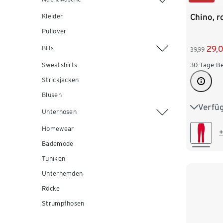
Chino, r
Kleider
Pullover
BHs
29,
39,99
Sweatshirts
30-Tage-Be
Strickjacken
Blusen
Verfü
36
3
Unterhosen
Homewear
44
4
+
Bademode
Tuniken
Unterhemden
Röcke
Strumpfhosen