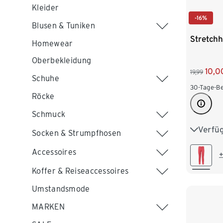
Kleider
-16%
Blusen & Tuniken
Stretchh
Homewear
Oberbekleidung
10,0
19,99
Schuhe
30-Tage-Be
Röcke
Schmuck
Verfü
36
3
Socken & Strumpfhosen
44
4
Accessoires
+
Koffer & Reiseaccessoires
52
5
Umstandsmode
MARKEN