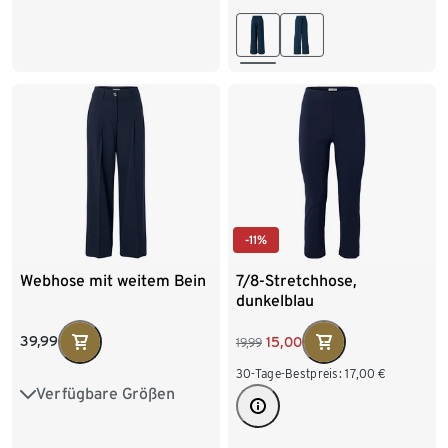
44
46
48
50
44
46
48
50
-11%
Webhose mit weitem Bein
7/8-Stretchhose,
dunkelblau
39,99
15,00
19,99
30-Tage-Bestpreis:
17,00
€
Verfügbare Größen
36
38
40
42
44
46