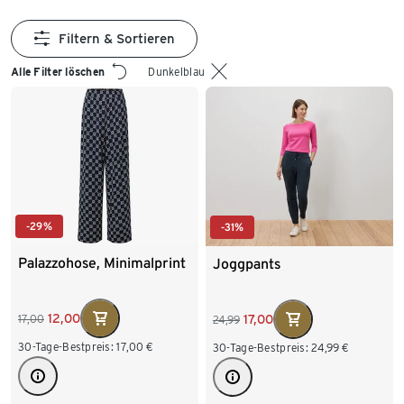
Filtern & Sortieren
Alle Filter löschen
Dunkelblau
-29%
-31%
Palazzohose, Minimalprint
Joggpants
12,00
17,00
17,00
24,99
30-Tage-Bestpreis:
17,00
€
30-Tage-Bestpreis:
24,99
€