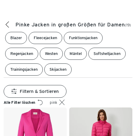
Pinke Jacken in großen Größen für Damen
(19)
Blazer
Fleecejacken
Funktionsjacken
Regenjacken
Westen
Mäntel
Softshelljacken
Trainingsjacken
Skijacken
Filtern & Sortieren
Alle Filter löschen
pink