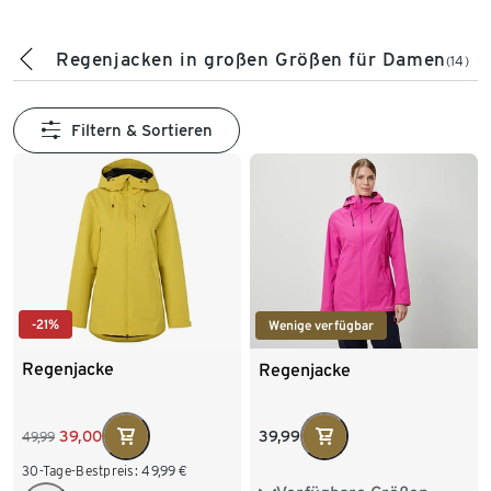
Regenjacken in großen Größen für Damen
(14)
Filtern & Sortieren
-21%
Wenige verfügbar
Regenjacke
Regenjacke
39,00
39,99
49,99
30-Tage-Bestpreis:
49,99
€