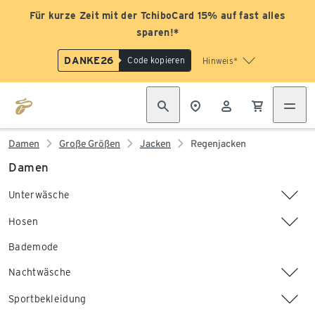
Für kurze Zeit mit der TchiboCard 15% auf fast alles
sparen!*
DANKE26
Code kopieren
Hinweis*
Damen
Große Größen
Jacken
Regenjacken
Damen
Unterwäsche
Hosen
Bademode
Nachtwäsche
Sportbekleidung