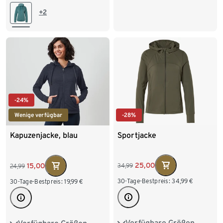
M 40/42
L 44/46
44
46
48
+2
XL 48/50
XXL 52/54
-24%
-28%
Wenige verfügbar
Sportjacke
Kapuzenjacke, blau
25,00
15,00
34,99
24,99
30-Tage-Bestpreis:
34,99
€
30-Tage-Bestpreis:
19,99
€
Verfügbare Größen