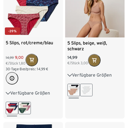
-39%
5 Slips, rot/creme/blau
5 Slips, beige, weiß,
schwarz
9,00
14,99
14,99
€/Stück
3,00
€/Stück
1,80
30-Tage-Bestpreis:
14,99
€
Verfügbare Größen
S 36/38
M 40/42
L 44/46
XL 48/50
Verfügbare Größen
XS 32/34
S 36/38
M 40/42
L 44/46
XL 48/50