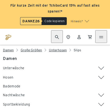
Für kurze Zeit mit der TchiboCard 15% auf fast alles
sparen!*
DANKE26
Code kopieren
Hinweis*
Damen
Große Größen
Unterhosen
Slips
Damen
Unterwäsche
Hosen
Bademode
Nachtwäsche
Sportbekleidung