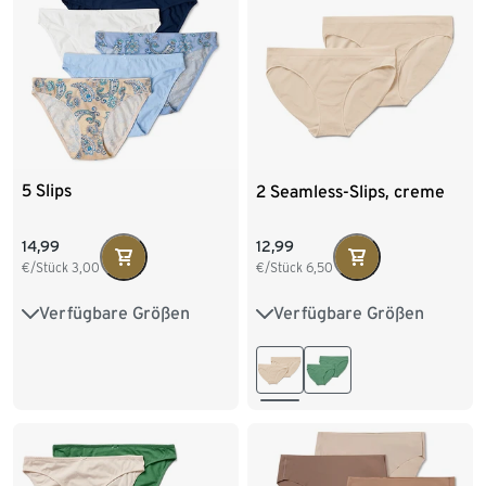
5 Slips
2 Seamless-Slips, creme
14,99
12,99
€/Stück
3,00
€/Stück
6,50
Verfügbare Größen
Verfügbare Größen
S 36/38
M 40/42
S 36/38
M 40/42
L 44/46
XL 48/50
L 44/46