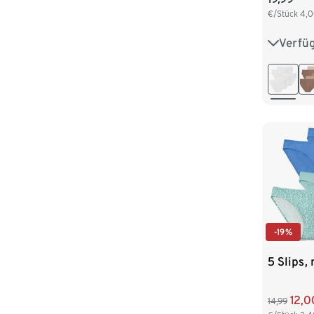
€/Stück
4,
Verfü
XS 32/3
M 40/4
-19%
5 Slips,
12,0
14,99