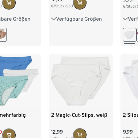
00
€/Stück
6,50
€/Stück
gbare Größen
Verfügbare Größen
Ver
4
S 36/38
S 36/38
M 40/42
S 36/
2
L 44/46
L 44/46
XL 48/50
L 44
XXL 
2 Magic-Cut-Slips, weiß
2 Slip
 mehrfarbig
12,99
9,99
0