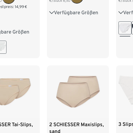
€/Stück
6,50
€/Stück
0
stpreis:
14,99
€
Verfügbare Größen
Ver
XS 32/34
S 36/38
S 36/
M 40/42
L 44/46
L 44
gbare Größen
M 40/42
XL 48/50
3 Slip
SER Tai-Slips,
2 SCHIESSER Maxislips,
sand