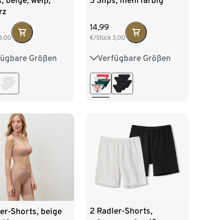
s, beige, weiß,
5 Slips, mehrfarbig
rz
14,99
3,00
€/Stück
3,00
fügbare Größen
Verfügbare Größen
38
M 40/42
S 36/38
M 40/42
/46
XL 48/50
L 44/46
XL 48/50
2 Radler-Shorts,
er-Shorts, beige