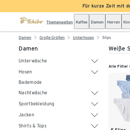
Für kurze Zeit mit d
Themenwelten
Kaffee
Damen
Herren
Kin
Damen
Große Größen
Unterhosen
Slips
Damen
Weiße S
Unterwäsche
Alle Filter
Hosen
Bademode
Nachtwäsche
Sportbekleidung
Jacken
Shirts & Tops