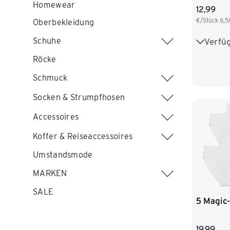
Homewear
12,99
€/Stück
6,5
Oberbekleidung
Schuhe
Verfü
S 36/38
Röcke
L 44/46
Schmuck
Socken & Strumpfhosen
Accessoires
Koffer & Reiseaccessoires
Umstandsmode
MARKEN
SALE
5 Magic-
19,99