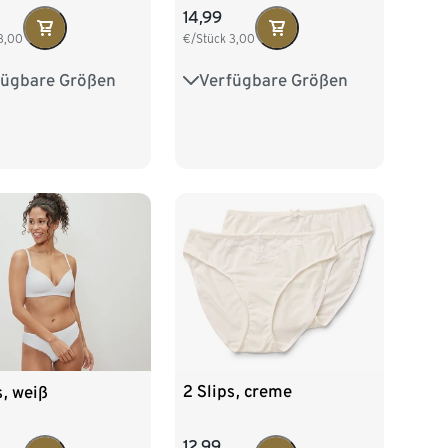
14,99
3,00
€/Stück
3,00
fügbare Größen
Verfügbare Größen
38
M 40/42
S 36/38
M 40/42
/46
XL 48/50
L 44/46
XL 48/50
2 Slips, creme
s, weiß
12,99