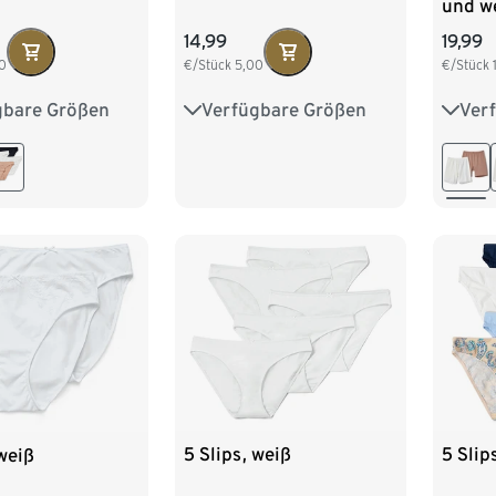
und w
14,99
19,99
0
€/Stück
5,00
€/Stück
gbare Größen
Verfügbare Größen
Ver
M 40/42
XS 32/34
S 36/38
S 36/
XL 48/50
M 40/42
L 44/46
L 44
XXL 
5 Slips, weiß
5 Slip
 weiß