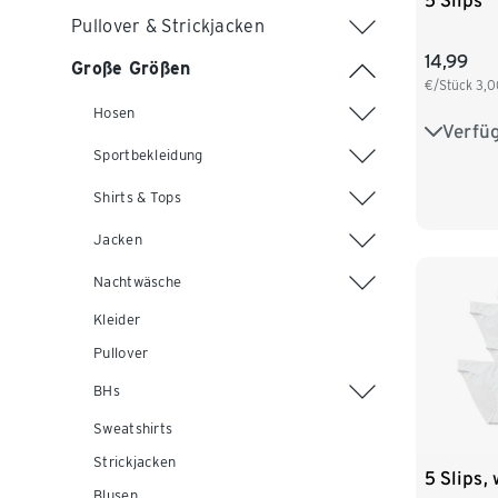
5 Slips
Pullover & Strickjacken
14,99
Große Größen
€/Stück
3,0
Hosen
Verfü
S 36/38
Sportbekleidung
L 44/46
Shirts & Tops
Jacken
Nachtwäsche
Kleider
Pullover
BHs
Sweatshirts
Strickjacken
5 Slips,
Blusen