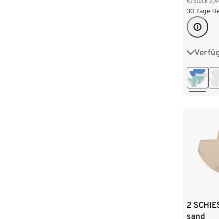
€/Stück
2,4
30-Tage-Be
Verfü
S 36/38
L 44/46
2 SCHIES
sand