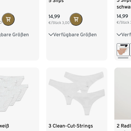
5 Slip
5 Slips
schwa
14,99
14,99
0
€/Stück
€/Stück
3,00
gbare Größen
Ver
Verfügbare Größen
M 40/42
S 36/
S 36/38
M 40/42
XL 48/50
L 44
L 44/46
XL 48/50
 weiß
3 Clean-Cut-Strings
2 Radl