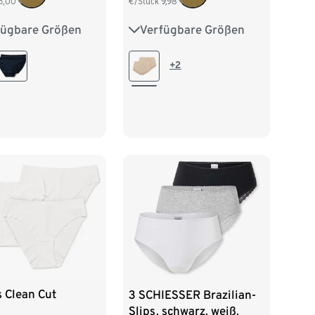
5,00
€/Stück
9,98
fügbare Größen
Verfügbare Größen
38
M 40/42
36
38
40
42
/46
XL 48/50
44
+2
s Clean Cut
3 SCHIESSER Brazilian-
Slips, schwarz, weiß,