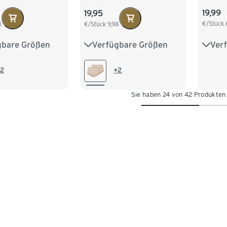
19,99
19,95
€/Stück
8
€/Stück
9,98
Ver
gbare Größen
Verfügbare Größen
XS 3
8
40
42
38
40
42
44
M 40
46
2
+2
Sie haben 24 von 42 Produkten