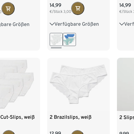
14,99
14,99
€/Stück
3,00
€/Stück
0
Verfügbare Größen
Ver
gbare Größen
S 36/38
M 40/42
S 36/
M 40/42
L 44/46
XL 48/50
L 44
XL 48/50
Cut-Slips, weiß
2 Brazilslips, weiß
2 Slip
12,99
9,99