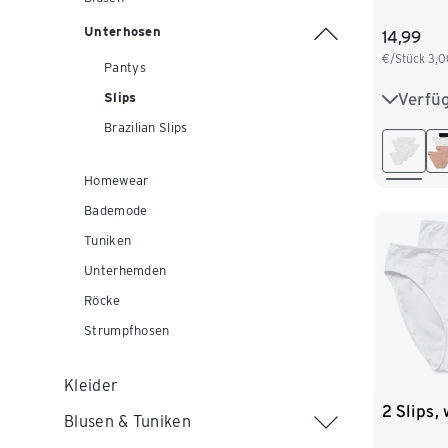
Unterhosen
14,99
€/Stück
3,0
Pantys
Verfü
Slips
S 36/38
Brazilian Slips
L 44/46
Homewear
Bademode
Tuniken
Unterhemden
Röcke
Strumpfhosen
Kleider
2 Slips,
Blusen & Tuniken