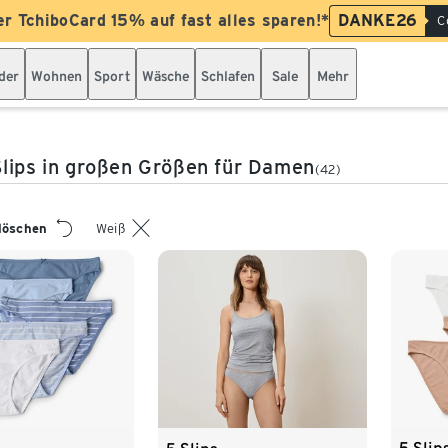
er TchiboCard 15% auf fast alles sparen!*
DANKE26
C
der
Wohnen
Sport
Wäsche
Schlafen
Sale
Mehr
lips in großen Größen für Damen
(42)
 löschen
Weiß