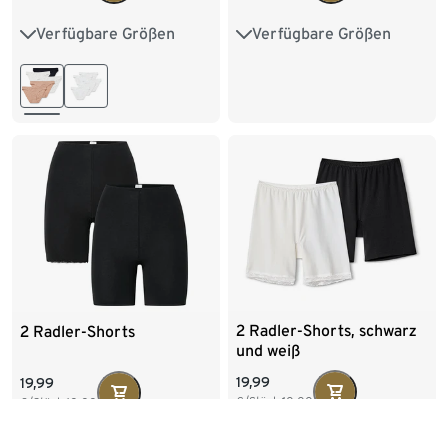
Verfügbare Größen
Verfügbare Größen
S 36/38
M 40/42
XS 32/34
S 36/38
L 44/46
XL 48/50
M 40/42
L 44/46
2 Radler-Shorts, schwarz
2 Radler-Shorts
und weiß
19,99
19,99
€/Stück
10,00
€/Stück
10,00
Verfügbare Größen
Verfügbare Größen
S 36/38
M 40/42
S 36/38
M 40/42