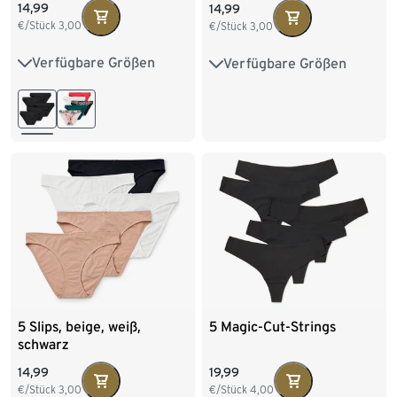
14,99
14,99
€/Stück
3,00
€/Stück
3,00
Verfügbare Größen
Verfügbare Größen
S 36/38
M 40/42
S 36/38
M 40/42
L 44/46
XL 48/50
L 44/46
XL 48/50
5 Slips, beige, weiß,
5 Magic-Cut-Strings
schwarz
14,99
19,99
€/Stück
3,00
€/Stück
4,00