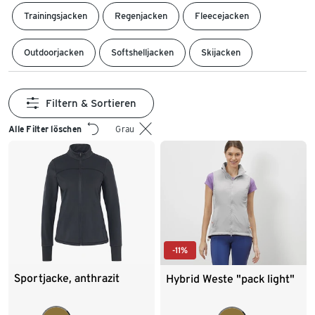
Trainingsjacken
Regenjacken
Fleecejacken
Outdoorjacken
Softshelljacken
Skijacken
Filtern & Sortieren
Alle Filter löschen
Grau
-11%
Sportjacke, anthrazit
Hybrid Weste "pack light"