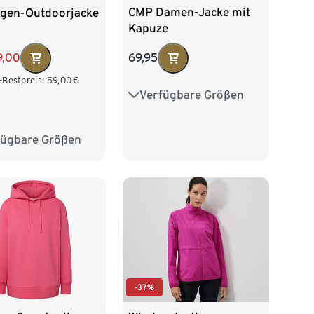
CMP Damen-Jacke mit
agen-Outdoorjacke
Kapuze
69,95
9,00
-Bestpreis:
59,00
€
Verfügbare Größen
36
38
40
42
44
46
48
fügbare Größen
36
38
40
44
46
48
-37%