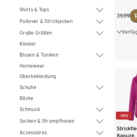
Shirts & Tops
39,99
Pullover & Strickjacken
Verfü
34
3
Große Größen
Kleider
42
4
Blusen & Tuniken
Homewear
Oberbekleidung
Schuhe
Röcke
Schmuck
-26%
Socken & Strumpfhosen
Strickfl
Accessoires
Kapuze, 