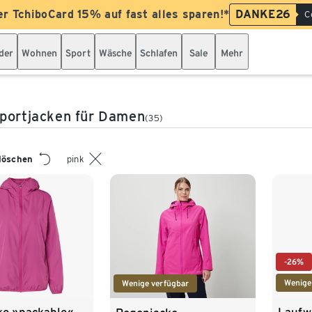
er TchiboCard 15% auf fast alles sparen!*
DANKE26
C
der
Wohnen
Sport
Wäsche
Schlafen
Sale
Mehr
portjacken für Damen
(35)
 löschen
pink
-26%
Wenige
Wenige verfügbar