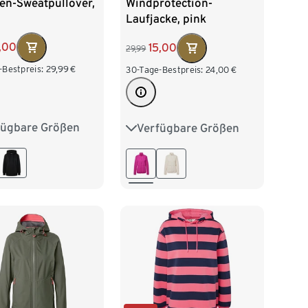
en-Sweatpullover,
Windprotection-
Laufjacke, pink
,00
15,00
29,99
-Bestpreis:
29,99
€
30-Tage-Bestpreis:
24,00
€
fügbare Größen
Verfügbare Größen
2/34
S 36/38
34
36
38
40
/42
L 44/46
42
44
46
8/50
XXL 52/54