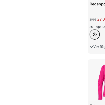
Regenp
27,
39,99
30-Tage-Be
Verfü
S/M