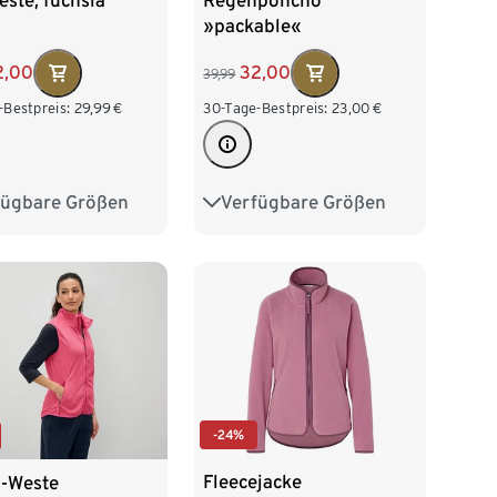
ste, fuchsia
Regenponcho
»packable«
2,00
32,00
39,99
-Bestpreis:
29,99
€
30-Tage-Bestpreis:
23,00
€
fügbare Größen
Verfügbare Größen
2/34
S 36/38
S/M
L/XL
/42
L 44/46
8/50
-24%
Fleecejacke
e-Weste