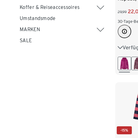
Koffer & Reiseaccessoires
22,
29,99
Umstandsmode
30-Tage-Be
MARKEN
SALE
Verfü
XS 32/3
M 40/4
XL 48/
-15%