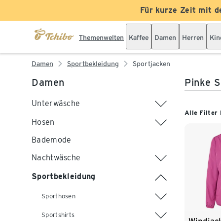
Für kurze Zeit mit d
Themenwelten
Kaffee
Damen
Herren
Kin
Damen
Sportbekleidung
Sportjacken
Damen
Pinke S
Unterwäsche
Alle Filter
Hosen
Bademode
Nachtwäsche
Sportbekleidung
Sporthosen
Sportshirts