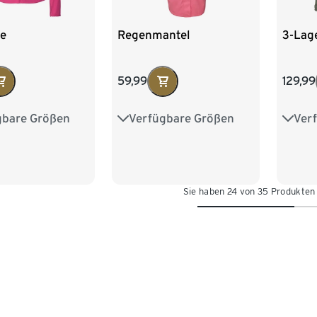
ke
Regenmantel
3-Lag
59,99
129,99
gbare Größen
Verfügbare Größen
Ver
6
38
40
34
36
38
40
34
4
46
42
44
46
48
42
Sie haben 24 von 35 Produkten