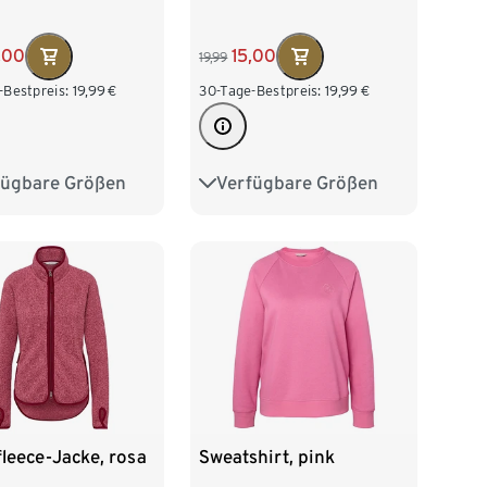
15,00
,00
19,99
30-Tage-Bestpreis:
19,99
€
-Bestpreis:
19,99
€
Verfügbare Größen
fügbare Größen
XS 32/34
S 36/38
2/34
S 36/38
M 40/42
L 44/46
/42
L 44/46
XL 48/50
8/50
fleece-Jacke, rosa
Sweatshirt, pink