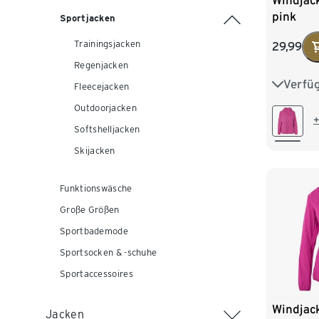
Windjac
pink
Sportjacken
Trainingsjacken
29,99
Regenjacken
Verfü
XS 32/3
Fleecejacken
Outdoorjacken
M 40/4
+
Softshelljacken
XL 48/
Skijacken
Funktionswäsche
Große Größen
Sportbademode
Sportsocken & -schuhe
Sportaccessoires
Windjac
Jacken