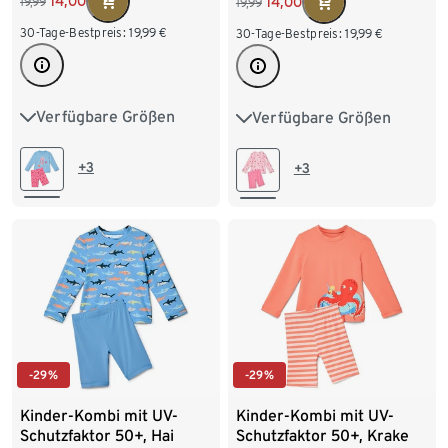
14,00
14,00
19,99
19,99
30-Tage-Bestpreis:
19,99
€
30-Tage-Bestpreis:
19,99
€
Verfügbare Größen
Verfügbare Größen
74/80
86/92
74/80
86/92
98/104
110/116
98/104
110/116
+3
+3
122/128
122/128
-29%
-29%
Kinder-Kombi mit UV-
Kinder-Kombi mit UV-
Schutzfaktor 50+, Krake
Schutzfaktor 50+, Hai