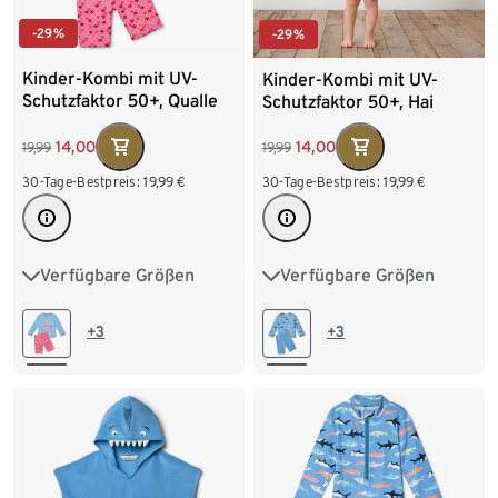
-29%
-29%
Kinder-Kombi mit UV-
Kinder-Kombi mit UV-
Schutzfaktor 50+, Qualle
Schutzfaktor 50+, Hai
14,00
14,00
19,99
19,99
30-Tage-Bestpreis:
19,99
€
30-Tage-Bestpreis:
19,99
€
Verfügbare Größen
Verfügbare Größen
74/80
86/92
74/80
86/92
98/104
110/116
98/104
110/116
+3
+3
122/128
122/128