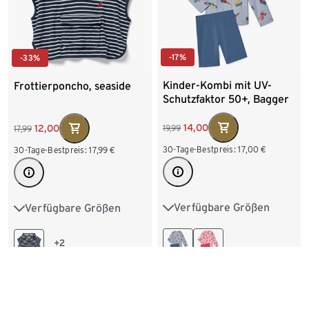
-17%
-33%
Kinder-Kombi mit UV-
Frottierponcho, seaside
Schutzfaktor 50+, Bagger
14,00
12,00
19,99
17,99
30-Tage-Bestpreis:
17,00
€
30-Tage-Bestpreis:
17,99
€
Verfügbare Größen
Verfügbare Größen
74/80
86/92
74/80
86/92
98/104
110/116
98/104
110/116
+2
122/128
122/128
134/140