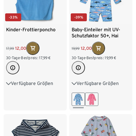
-33%
-39%
Kinder-Frottierponcho
Baby-Einteiler mit UV-
Schutzfaktor 50+, Hai
12,00
12,00
17,99
19,99
30-Tage-Bestpreis:
17,99
€
30-Tage-Bestpreis:
19,99
€
Verfügbare Größen
Verfügbare Größen
74/80
86/92
62/68
74/80
86/92
98/104
110/116
98/104
122/128