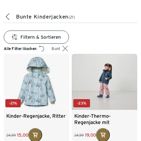
Bunte Kinderjacken
(21)
Filtern & Sortieren
Alle Filter löschen
Bunt
-21%
-23%
Kinder-Regenjacke, Ritter
Kinder-Thermo-
Regenjacke mit
Fleecefutter, Herzen
15,00
19,00
24,99
24,99