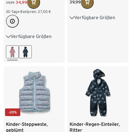
Elementen
39,99
34,99
39,99
30-Tage-Bestpreis:
27,00
€
Verfügbare Größen
74/80
86/92
98/104
110/116
Verfügbare Größen
74/80
86/92
122/128
98/104
110/116
122/128
-20%
Kinder-Steppweste,
Kinder-Regen-Einteiler,
geblümt
Ritter