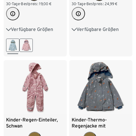
30-Tage-Bestpreis:
19,00
€
30-Tage-Bestpreis:
24,99
€
Verfügbare Größen
Verfügbare Größen
74/80
86/92
74/80
86/92
98/104
110/116
98/104
110/116
122/128
122/128
Kinder-Regen-Einteiler,
Kinder-Thermo-
Schwan
Regenjacke mit
reflektierenden