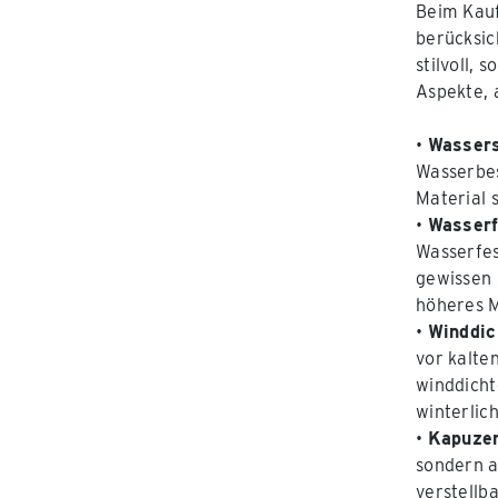
Beim Kauf
berücksich
stilvoll, 
Aspekte, 
•
Wasser
Wasserbes
Material 
•
Wasserf
Wasserfes
gewissen 
höheres M
•
Winddic
vor kalte
winddicht
winterlic
•
Kapuze
sondern a
verstellb