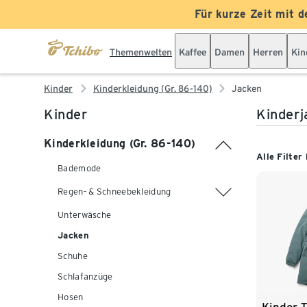
Für kurze Zeit mit d
Themenwelten
Kaffee
Damen
Herren
Kin
Kinder
Kinderkleidung (Gr. 86-140)
Jacken
Kinder
Kinderj
Kinderkleidung (Gr. 86-140)
Alle Filter
Bademode
Regen- & Schneebekleidung
Unterwäsche
Jacken
Schuhe
Schlafanzüge
Hosen