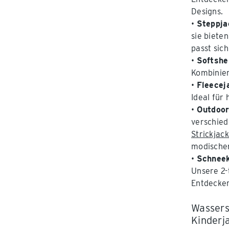
Designs.
•
Steppja
sie biete
passt sic
•
Softshe
Kombinier
•
Fleecej
Ideal für
•
Outdoo
verschied
Strickjac
modische
•
Schneek
Unsere 2-
Entdecker
Wassers
Kinderj