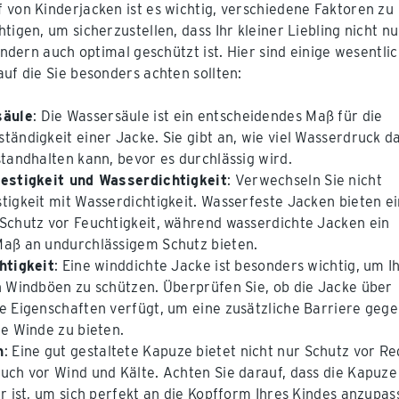
 von Kinderjacken ist es wichtig, verschiedene Faktoren zu
tigen, um sicherzustellen, dass Ihr kleiner Liebling nicht nu
sondern auch optimal geschützt ist. Hier sind einige wesentli
auf die Sie besonders achten sollten:
säule
: Die Wassersäule ist ein entscheidendes Maß für die
tändigkeit einer Jacke. Sie gibt an, wie viel Wasserdruck d
standhalten kann, bevor es durchlässig wird.
estigkeit und Wasserdichtigkeit
: Verwechseln Sie nicht
tigkeit mit Wasserdichtigkeit. Wasserfeste Jacken bieten e
Schutz vor Feuchtigkeit, während wasserdichte Jacken ein
aß an undurchlässigem Schutz bieten.
htigkeit
: Eine winddichte Jacke ist besonders wichtig, um I
n Windböen zu schützen. Überprüfen Sie, ob die Jacke über
e Eigenschaften verfügt, um eine zusätzliche Barriere geg
he Winde zu bieten.
n
: Eine gut gestaltete Kapuze bietet nicht nur Schutz vor Re
uch vor Wind und Kälte. Achten Sie darauf, dass die Kapuze
ar ist, um sich perfekt an die Kopfform Ihres Kindes anzupas