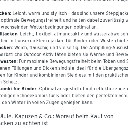
cken
: Leicht, warm und stylisch – das sind unsere Steppjack
n optimale Bewegungsfreiheit und halten dabei zuverlässi
h wechselnden Wetterbedingungen optimal an.
lljacken
: Leicht, flexibel, atmungsaktiv und wasserabweisen
bar mit unseren Fleecejacken für Kinder oder Westen biete
acken
: Weich, flauschig und vielseitig. Die Antipilling-Ausr
 herbstliche Outdoor-Aktivitäten bieten sie Wärme und Bewe
rwesten
: Für maximale Bewegungsfreiheit beim Toben und S
enen Füllungen und Dicken sind sie ideal für die Übergangs
ken für Kinder
und kombinieren Sie diese mit den praktisch
n Schutz.
ombi für Kinder
: Optimal ausgestattet mit reflektierende
teiligen Schneekombis für Kinder bieten den perfekten Schu
 den Winter in vollen Zügen genießen kann.
äule, Kapuzen & Co.: Worauf beim Kauf von
acken zu achten ist