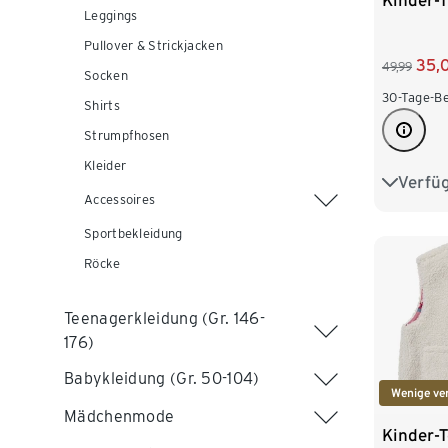
Kinder-
Leggings
Pullover & Strickjacken
35,
49,99
Socken
30-Tage-Be
Shirts
Strumpfhosen
Kleider
Verfü
122/128
Accessoires
146/152
Sportbekleidung
Röcke
170/176
Teenagerkleidung (Gr. 146-
176)
Babykleidung (Gr. 50-104)
Wenige ve
Mädchenmode
Kinder-