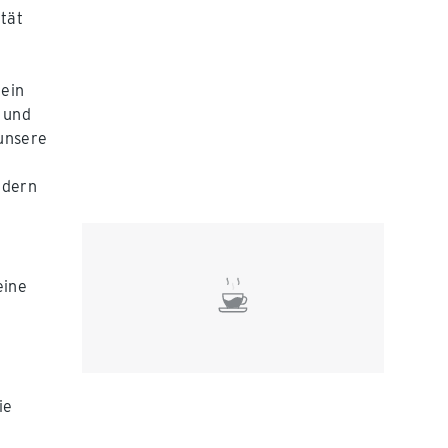
ität
 ein
 und
 unsere
ndern
eine
ie