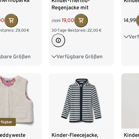
Thermoparka
Kinder-Thermo-
Kinder
Regenjacke mit
Fleecefutter
00
19,00
14,99
29,99
stpreis:
29,00
€
30-Tage-Bestpreis:
22,00
€
Ver
74/8
98/1
gbare Größen
Verfügbare Größen
134/140
74/80
86/92
122/1
158/164
98/104
110/116
122/128
rfügbar
Teddyweste
Kinder-Fleecejacke,
Kinde