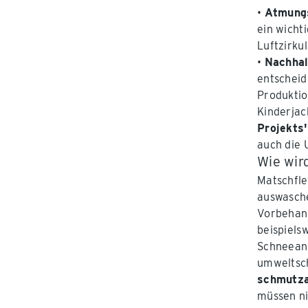
•
Atmungs
ein wicht
Luftzirku
•
Nachhal
entscheid
Produktio
Kinderja
Projekts'
auch die 
Wie wir
Matschfle
auswasche
Vorbehand
beispiels
Schneean
umweltsc
schmutza
müssen ni