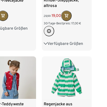
Kinder-Steppjacke,
-Fleecejacke
altrosa
19,00
29,99
30-Tage-Bestpreis:
17,00
€
fügbare Größen
0
86/92
04
110/116
Verfügbare Größen
86/92
98/104
28
110/116
122/128
r-Teddyweste
Regenjacke aus