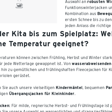
Auswahl an
robusten Wi
Funktionswinterjacken und
Kombination aus
Bewegu
ersten Schnee bis zu de
jeden Anlass die richtige
er Kita bis zum Spielplatz: We
he Temperatur geeignet?
raturen können zwischen Frühling, Herbst und Winter stark
für jede Wetterlage gewappnet ist. Von
wasserabweisenden
s hin zu gemütlichen und frühlingshaften Fleecejacken für Kin
riolen gerüstet.
 Sie auch unsere vielseitigen
Kindermäntel
, bequemen
Par
digen
Übergangsjacken für Kleinkinder
.
acken
: Für milde, regnerische Herbst- und Frühlingstage ist
 Sie unsere Auswahl an wasserdichten und strapazierfähig