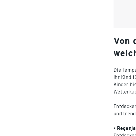
Von d
welc
Die Tempe
Ihr Kind 
Kinder bi
Wetterkap
Entdecken
und tren
•
Regenj
Entdecken