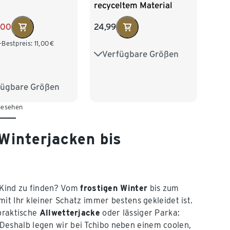
recyceltem Material
,00
24,99
-Bestpreis:
11,00
€
Verfügbare Größen
74/80
86/92
98/104
110/116
fügbare Größen
2
98/104
122/128
gesehen
16
122/128
Winterjacken bis
r Kind zu finden? Vom
frostigen Winter
bis zum
it Ihr kleiner Schatz immer bestens gekleidet ist.
 praktische
Allwetterjacke
oder lässiger Parka:
eshalb legen wir bei Tchibo neben einem coolen,