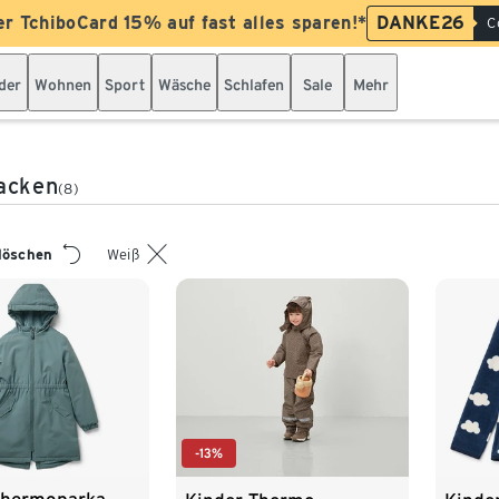
er TchiboCard 15% auf fast alles sparen!*
DANKE26
C
der
Wohnen
Sport
Wäsche
Schlafen
Sale
Mehr
acken
(8)
 löschen
Weiß
-13%