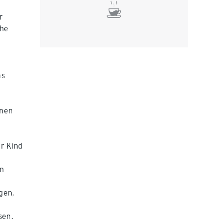
r
che
as
inen
hr Kind
en
gen,
sen.