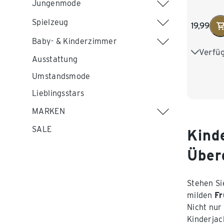
Jungenmode
Spielzeug
19,99
Baby- & Kinderzimmer
Verfü
86/92
Ausstattung
110/116
Umstandsmode
Lieblingsstars
MARKEN
SALE
Kind
Über
Stehen Si
milden
Fr
Nicht nur
Kinderjac