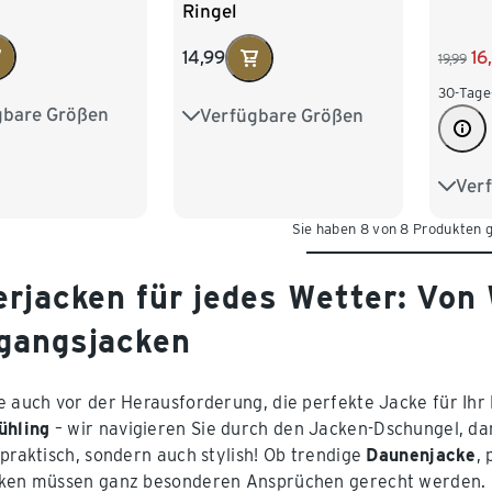
Ringel
14,99
16
19,99
30-Tage
gbare Größen
Verfügbare Größen
98/104
86/92
98/104
122/128
110/116
122/128
Ver
86/9
Sie haben 8 von 8 Produkten 
110/1
erjacken für jedes Wetter: Von 
gangsjacken
e auch vor der Herausforderung, die perfekte Jacke für Ih
ühling
– wir navigieren Sie durch den Jacken-Dschungel, dam
 praktisch, sondern auch stylish! Ob trendige
Daunenjacke
,
ken müssen ganz besonderen Ansprüchen gerecht werden. D