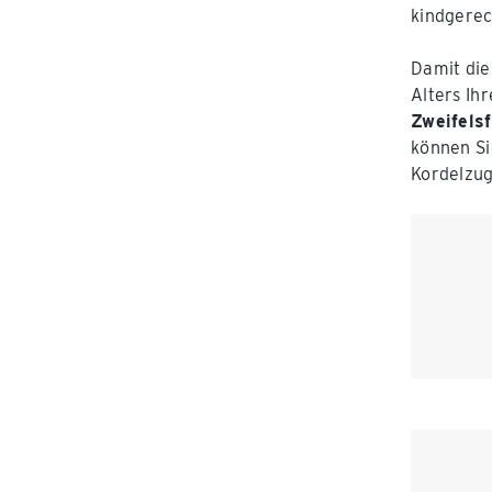
kindgerec
Damit die
Alters Ih
Zweifelsf
können Si
Kordelzug