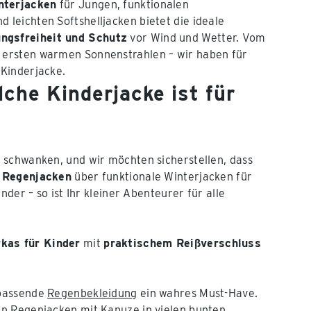
nterjacken
für Jungen, funktionalen
 leichten Softshelljacken bietet die ideale
ngsfreiheit und Schutz
vor Wind und Wetter. Vom
n ersten warmen Sonnenstrahlen – wir haben für
 Kinderjacke.
lche Kinderjacke ist für
 schwanken, und wir möchten sicherstellen, dass
 Regenjacken
über funktionale Winterjacken für
der – so ist Ihr kleiner Abenteurer für alle
kas für Kinder
mit
praktischem Reißverschluss
 passende
Regenbekleidung
ein wahres Must-Have.
en Regenjacken mit Kapuze in vielen bunten