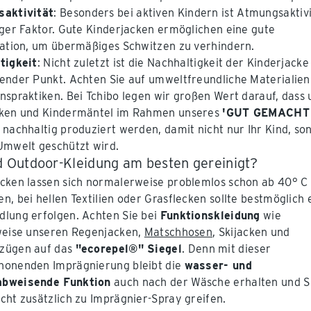
aktivität
: Besonders bei aktiven Kindern ist Atmungsaktiv
iger Faktor. Gute Kinderjacken ermöglichen eine gute
lation, um übermäßiges Schwitzen zu verhindern.
tigkeit
: Nicht zuletzt ist die Nachhaltigkeit der Kinderjacke
ender Punkt. Achten Sie auf umweltfreundliche Materialien
nspraktiken. Bei Tchibo legen wir großen Wert darauf, dass
cken und Kindermäntel im Rahmen unseres
'GUT GEMACHT
nachhaltig produziert werden, damit nicht nur Ihr Kind, so
Umwelt geschützt wird.
d Outdoor-Kleidung am besten gereinigt?
cken lassen sich normalerweise problemlos schon ab 40° C
n, bei hellen Textilien oder Grasflecken sollte bestmöglich 
lung erfolgen. Achten Sie bei
Funktionskleidung
wie
weise unseren Regenjacken,
Matschhosen
, Skijacken und
zügen auf das
"ecorepel®" Siegel
. Denn mit dieser
honenden Imprägnierung bleibt die
wasser- und
bweisende Funktion
auch nach der Wäsche erhalten und S
cht zusätzlich zu Imprägnier-Spray greifen.