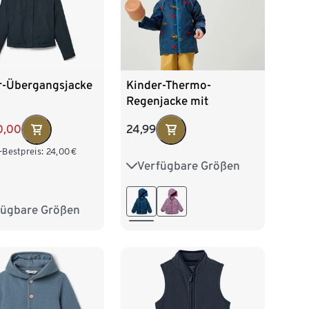
r-Übergangsjacke
Kinder-Thermo-
Regenjacke mit
Fleecefutter,
0,00
24,99
Monstertruck
-Bestpreis:
24,00
€
Verfügbare Größen
74/80
86/92
98/104
110/116
fügbare Größen
28
134/140
122/128
152
158/164
76