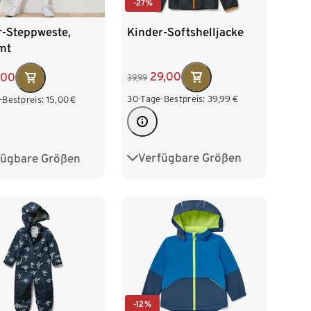
-27%
Kinder-Softshelljacke
r-Steppweste,
mt
29,00
,00
39,99
30-Tage-Bestpreis:
39,99
€
-Bestpreis:
15,00
€
Verfügbare Größen
fügbare Größen
122/128
134/140
2
98/104
146/152
158/164
16
122/128
170/176
-12%