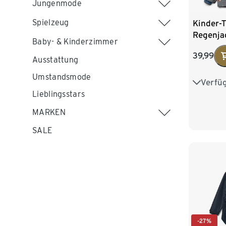
Jungenmode
Spielzeug
Kinder-
Regenja
Baby- & Kinderzimmer
reflekti
39,99
Element
Ausstattung
Umstandsmode
Verfü
74/80
Lieblingsstars
98/104
MARKEN
122/128
SALE
-27%