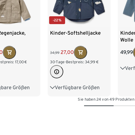
-22%
Regenjacke,
Kinder-Softshelljacke
Kinder
Wolle
00
27,00
49,99
34,99
stpreis:
17,00
€
30-Tage-Bestpreis:
34,99
€
Ver
62/6
98/1
gbare Größen
Verfügbare Größen
86/92
86/92
98/104
122/1
Sie haben 24 von 49 Produkten
110/116
110/116
122/128