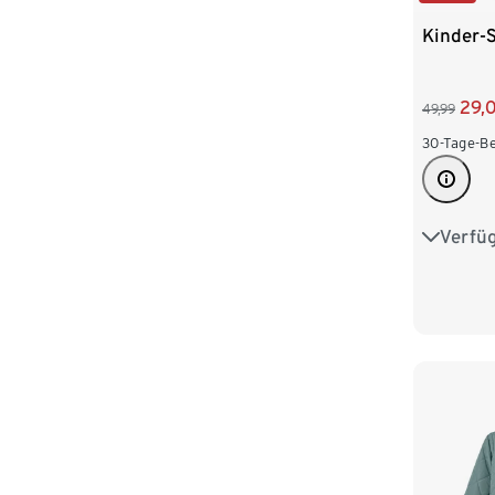
Kinder-
29,
49,99
30-Tage-Be
Verfü
122/128
146/152
170/176