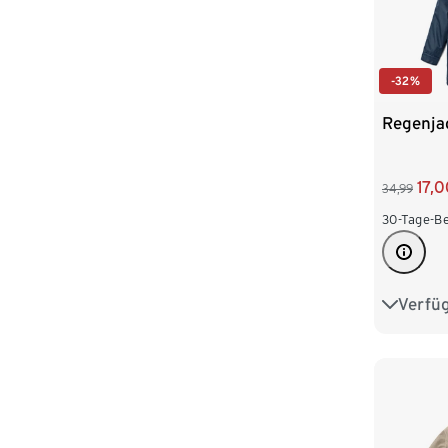
-32%
Regenja
17,
34,99
30-Tage-Be
Verfü
86/92
110/116