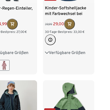
Kinder-Softshelljacke
-Regen-Einteiler,
mit Farbwechsel bei
Regen
29,00
4,99
39,99
30-Tage-Bestpreis:
33,00
€
-Bestpreis:
27,00
€
Verfügbare Größen
fügbare Größen
86/92
98/104
0
86/92
110/116
122/128
04
110/116
134/140
28