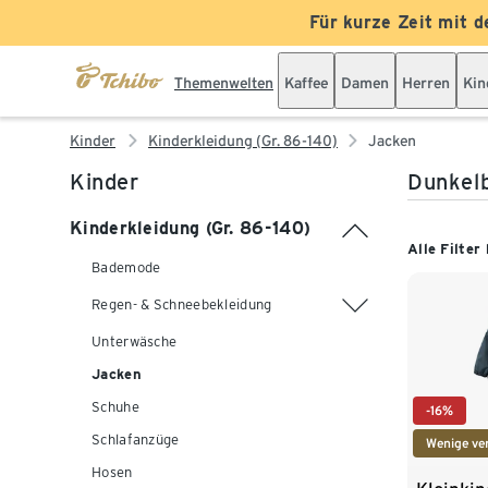
Für kurze Zeit mit d
Themenwelten
Kaffee
Damen
Herren
Kin
Kinder
Kinderkleidung (Gr. 86-140)
Jacken
Kinder
Dunkelb
Kinderkleidung (Gr. 86-140)
Alle Filter
Bademode
Regen- & Schneebekleidung
Unterwäsche
Jacken
Schuhe
-16%
Schlafanzüge
Wenige ve
Hosen