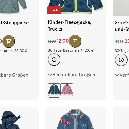
-14%
Kinder-Fleecejacke,
d-Steppjacke
2-in-1
Trucks
und-S
12,00
00
3
14,99
49,99
30-Tage-Bestpreis:
14,00
€
stpreis:
22,00
€
30-Tage
Verfügbare Größen
gbare Größen
Ver
74/80
86/92
74/80
86/92
122/1
98/104
110/116
110/116
146/
122/128
170/1