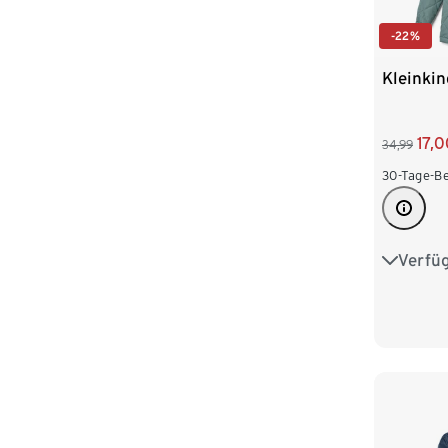
-22%
Kleinkin
17,
34,99
30-Tage-Be
Verfü
62/68
98/104
122/128