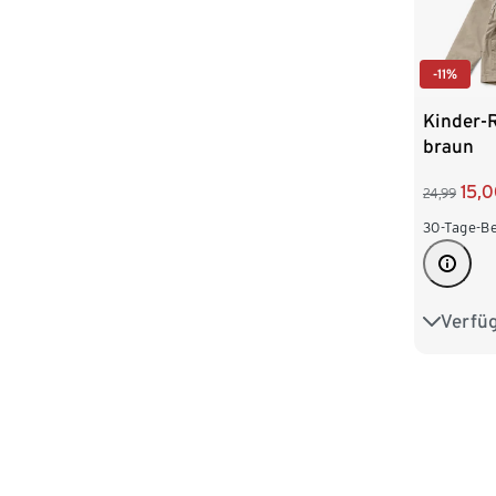
-11%
Kinder-
braun
15,
24,99
30-Tage-Be
Verfü
74/80
98/104
122/128