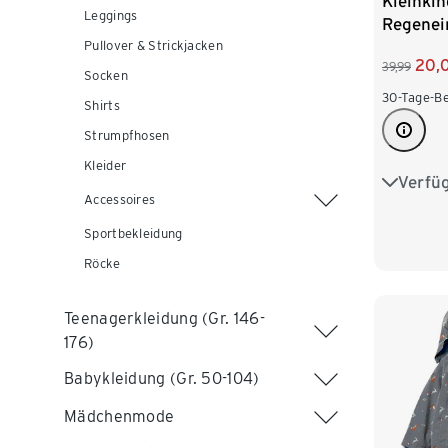
Kleinkin
Leggings
Regenein
Pullover & Strickjacken
20,
39,99
Socken
30-Tage-Be
Shirts
Strumpfhosen
Kleider
Verfü
74/80
Accessoires
98/104
Sportbekleidung
Röcke
Teenagerkleidung (Gr. 146-
176)
Babykleidung (Gr. 50-104)
Mädchenmode