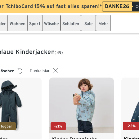
er TchiboCard 15% auf fast alles sparen!*
DANKE26
C
der
Wohnen
Sport
Wäsche
Schlafen
Sale
Mehr
laue Kinderjacken
(49)
 löschen
Dunkelblau
-23%
rfügbar
-21%