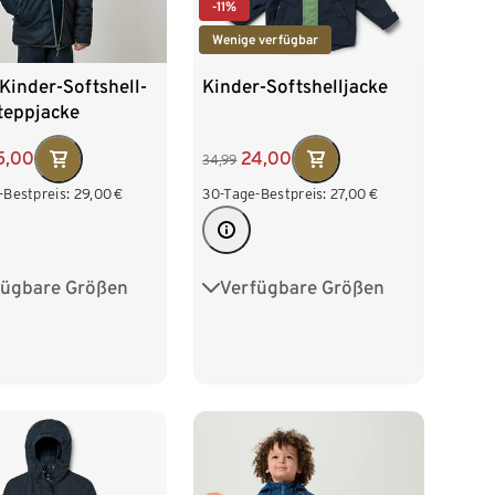
-11%
Wenige verfügbar
-Kinder-Softshell-
Kinder-Softshelljacke
teppjacke
5,00
24,00
34,99
-Bestpreis:
29,00
€
30-Tage-Bestpreis:
27,00
€
fügbare Größen
Verfügbare Größen
28
134/140
86/92
98/104
152
158/164
110/116
122/128
76