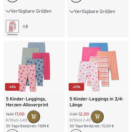
Verfügbare Größen
Verfügbare Größen
50/56
62/68
74/80
86/92
98/104
86/92
98/104
110/116
122/128
+4
110/116
122/128
134/140
134/140
-14%
-20%
5 Kinder-Leggings,
5 Kinder-Leggings in 3/4-
Herzen-Alloverprint
Länge
17,00
12,00
19,99
17,99
€/Stück
3,40
€/Stück
2,40
30-Tage-Bestpreis:
19,99
€
30-Tage-Bestpreis:
15,00
€