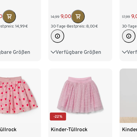
0
9,00
9,
14,99
17,99
stpreis:
14,99
€
30-Tage-Bestpreis:
8,00
€
30-Tage
gbare Größen
Verfügbare Größen
Ver
98/104
86/92
98/104
122/1
122/128
110/116
122/128
146/
170/1
-22%
üllrock
Kinder-Tüllrock
Kinde