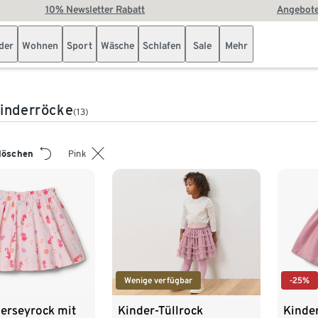
10% Newsletter Rabatt
Angebote
der
Wohnen
Sport
Wäsche
Schlafen
Sale
Mehr
inderröcke
(13)
 löschen
Pink
Wenige verfügbar
-25%
erseyrock mit
Kinder-Tüllrock
Kinde