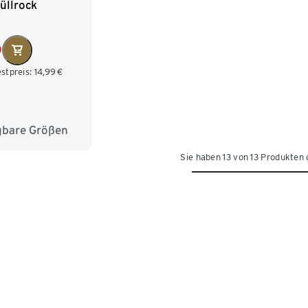
üllrock
0
stpreis:
14,99
€
gbare Größen
98/104
Sie haben 13 von 13 Produkten
122/128