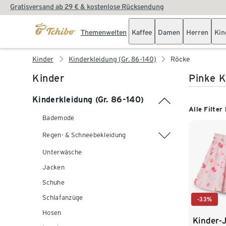
Gratisversand ab 29 € & kostenlose Rücksendung
Themenwelten
Kaffee
Damen
Herren
Kin
Kinder
Kinderkleidung (Gr. 86-140)
Röcke
Kinder
Pinke K
Kinderkleidung (Gr. 86-140)
Alle Filter
Bademode
Regen- & Schneebekleidung
Unterwäsche
Jacken
Schuhe
Schlafanzüge
-33%
Hosen
Kinder-J