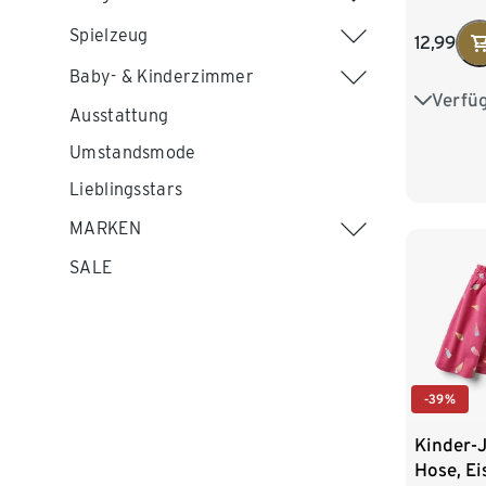
Spielzeug
12,99
Baby- & Kinderzimmer
Verfü
86/92
Ausstattung
110/116
Umstandsmode
Lieblingsstars
MARKEN
SALE
-39%
Kinder-J
Hose, Ei