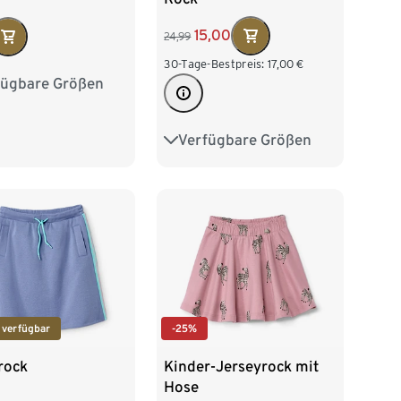
15,00
24,99
30-Tage-Bestpreis:
17,00
€
fügbare Größen
2
98/104
16
122/128
Verfügbare Größen
86/92
98/104
110/116
122/128
 verfügbar
-25%
rock
Kinder-Jerseyrock mit
Hose