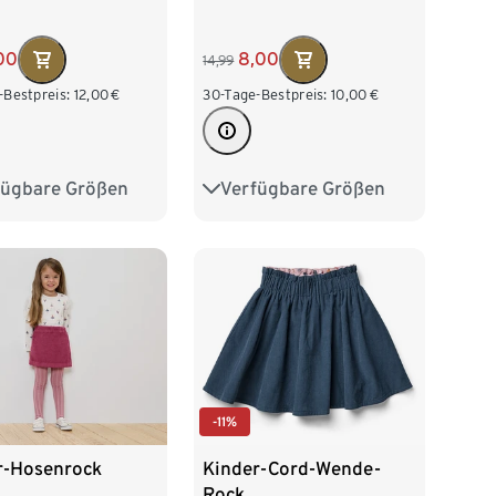
00
8,00
14,99
-Bestpreis:
12,00
€
30-Tage-Bestpreis:
10,00
€
fügbare Größen
Verfügbare Größen
28
134/140
86/92
98/104
152
158/164
110/116
122/128
76
-11%
Kinder-Cord-Wende-
r-Hosenrock
Rock