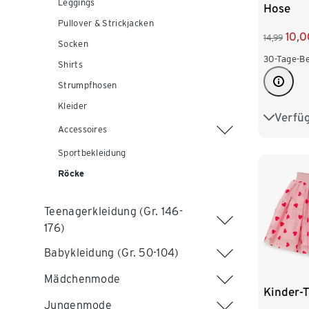
Leggings
Hose
Pullover & Strickjacken
10,0
14,99
Socken
30-Tage-Be
Shirts
Strumpfhosen
Kleider
Verfü
86/92
Accessoires
110/116
Sportbekleidung
Röcke
Teenagerkleidung (Gr. 146-
176)
Babykleidung (Gr. 50-104)
Mädchenmode
Kinder-T
Jungenmode