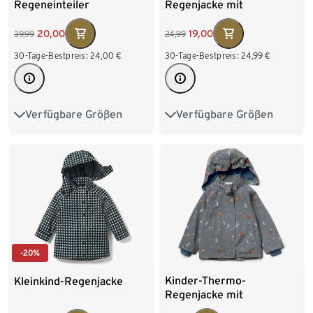
Regeneinteiler
Regenjacke mit
Fleecefutter, Herzen
20,00
19,00
39,99
24,99
30-Tage-Bestpreis:
24,00
€
30-Tage-Bestpreis:
24,99
€
Verfügbare Größen
Verfügbare Größen
74/80
86/92
74/80
86/92
98/104
110/116
98/104
110/116
122/128
-20%
Kinder-Thermo-
Kleinkind-Regenjacke
Regenjacke mit
reflektierenden