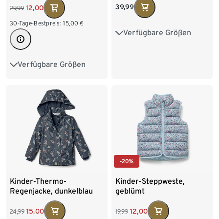
Elementen
39,99
12,00
29,99
30-Tage-Bestpreis:
15,00
€
Verfügbare Größen
74/80
86/92
98/104
110/116
Verfügbare Größen
86/92
98/104
122/128
110/116
122/128
-20%
Kinder-Thermo-
Kinder-Steppweste,
Regenjacke, dunkelblau
geblümt
15,00
12,00
24,99
19,99