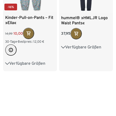
-16%
Kinder-Pull-on-Pants – Fit
hummel® »HMLJR Logo
»Ella«
Waist Pants«
10,00
37,95
14,99
30-Tage-Bestpreis:
12,00
€
Verfügbare Größen
110
116
122
128
134
140
146
152
Verfügbare Größen
86/92
98/104
158
164
110/116
122/128
-39%
-44%