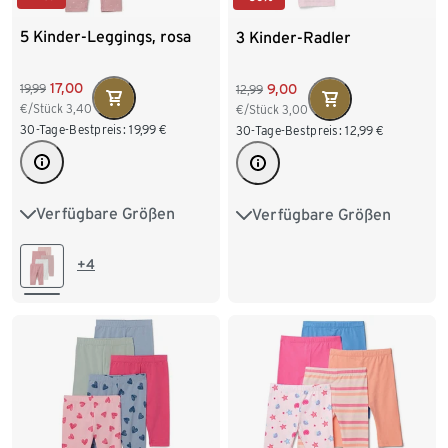
5 Kinder-Leggings, rosa
3 Kinder-Radler
17,00
9,00
19,99
12,99
€/Stück
3,40
€/Stück
3,00
30-Tage-Bestpreis:
19,99
€
30-Tage-Bestpreis:
12,99
€
Verfügbare Größen
Verfügbare Größen
50/56
62/68
74/80
86/92
98/104
86/92
98/104
110/116
122/128
+4
110/116
122/128
134/140
134/140