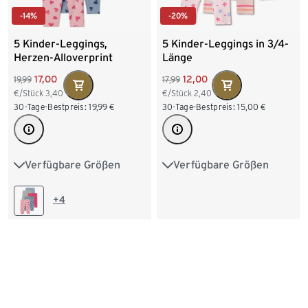
-14%
-20%
5 Kinder-Leggings,
5 Kinder-Leggings in 3/4-
Herzen-Alloverprint
Länge
17,00
12,00
19,99
17,99
€/Stück
3,40
€/Stück
2,40
30-Tage-Bestpreis:
19,99
€
30-Tage-Bestpreis:
15,00
€
Verfügbare Größen
Verfügbare Größen
50/56
62/68
74/80
50/56
62/68
74/80
86/92
98/104
86/92
98/104
+4
110/116
122/128
110/116
122/128
134/140
134/140