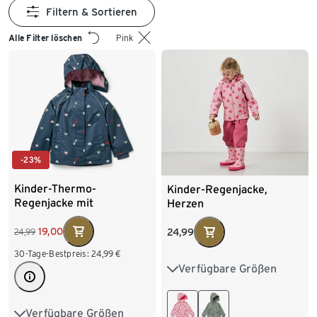
Filtern & Sortieren
Alle Filter löschen
Pink
-23%
Kinder-Thermo-
Kinder-Regenjacke,
Regenjacke mit
Herzen
Fleecefutter, Herzen
19,00
24,99
24,99
30-Tage-Bestpreis:
24,99
€
Verfügbare Größen
74/80
86/92
98/104
110/116
Verfügbare Größen
74/80
86/92