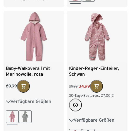
122/128
98/104
110/116
122/128
Baby-Walkoverall mit
Kinder-Regen-Einteiler,
Merinowolle, rosa
Schwan
69,99
34,99
39,99
30-Tage-Bestpreis:
27,00
€
Verfügbare Größen
50/56
62/68
74/80
86/92
98/104
Verfügbare Größen
74/80
86/92