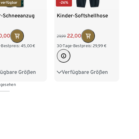
 verfügbar
-26%
r-Schneeanzug
Kinder-Softshellhose
0,00
22,00
29,99
-Bestpreis:
45,00
€
30-Tage-Bestpreis:
29,99
€
fügbare Größen
Verfügbare Größen
0
86/92
110/116
122/128
 gesehen
04
110/116
134/140
146/152
28
158/164
170/176