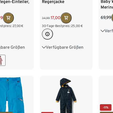
Baby 
egen-Einteiler,
Regenjacke
Merin
69,99
99
17,00
34,99
stpreis:
27,00
€
30-Tage-Bestpreis:
25,00
€
Ver
50/5
86/9
gbare Größen
Verfügbare Größen
86/92
86/92
98/104
110/116
110/116
122/128
-11%