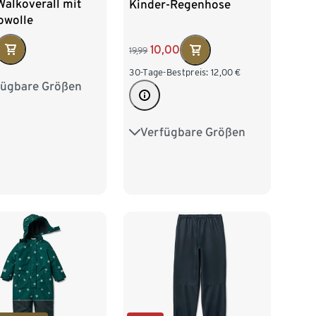
Walkoverall mit
Kinder-Regenhose
owolle
10,00
19,99
30-Tage-Bestpreis:
12,00
€
fügbare Größen
6
62/68
74/80
2
98/104
Verfügbare Größen
110/116
122/128
134/140
146/152
158/164
170/176