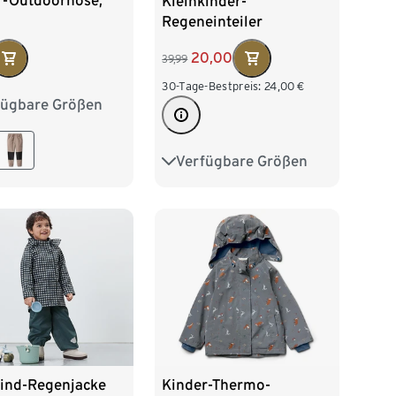
r-Outdoorhose,
Kleinkinder-
Regeneinteiler
20,00
39,99
30-Tage-Bestpreis:
24,00
€
fügbare Größen
2
98/104
16
122/128
Verfügbare Größen
74/80
86/92
98/104
110/116
Kinder-Thermo-
kind-Regenjacke