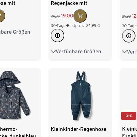
se mit
Regenjacke mit
tter, blau
Fleecefutter, Herzen
19,00
1
24,99
29,99
30-Tage-Bestpreis:
24,99
€
30-Tage
gbare Größen
86/92
110/116
Verfügbare Größen
Ver
74/80
86/92
86/9
98/104
110/116
110/1
122/128
-31%
Kleink
Thermo-
Kleinkinder-Regenhose
Funkt
cke, dunkelblau