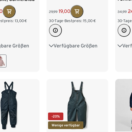
2
00
19,00
34,99
29,99
30-Tage
stpreis:
13,00
€
30-Tage-Bestpreis:
15,00
€
Ver
gbare Größen
Verfügbare Größen
86/9
86/92
74/80
86/92
110/1
110/116
98/104
110/116
122/128
-20%
Wenige verfügbar