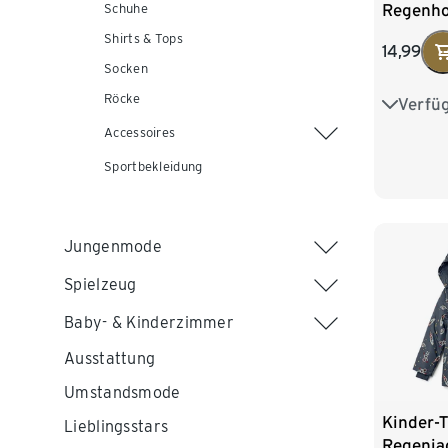
Regenho
Schuhe
Fleecefu
Shirts & Tops
14,99
Socken
Röcke
Verfü
74/80
Accessoires
98/104
Sportbekleidung
122/128
Jungenmode
Spielzeug
Baby- & Kinderzimmer
Ausstattung
Umstandsmode
Kinder-
Lieblingsstars
Regenja