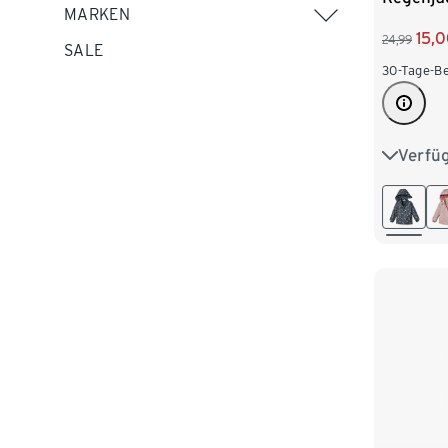
MARKEN
15,
24,99
SALE
30-Tage-Be
Verfü
74/80
98/104
122/128