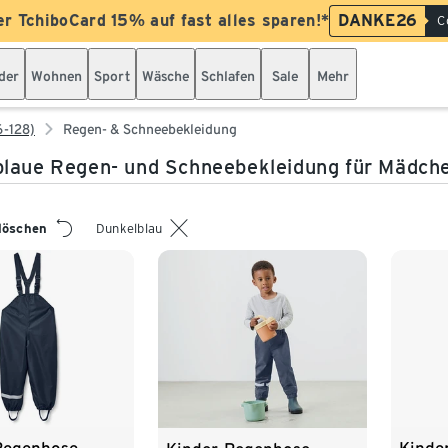
er TchiboCard 15% auf fast alles sparen!*
DANKE26
C
der
Wohnen
Sport
Wäsche
Schlafen
Sale
Mehr
6-128)
Regen- & Schneebekleidung
laue Regen- und Schneebekleidung für Mädche
 löschen
Dunkelblau