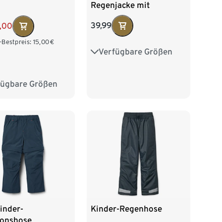
Regenjacke mit
reflektierenden
39,99
2,00
Elementen
-Bestpreis:
15,00
€
Verfügbare Größen
74/80
86/92
98/104
110/116
fügbare Größen
2
98/104
122/128
16
122/128
inder-
Kinder-Regenhose
ionshose