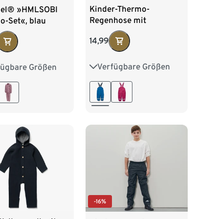
Kinder-Thermo-
el® »HMLSOBI
Regenhose mit
o-Set«, blau
Fleecefutter, blau
14,99
Verfügbare Größen
fügbare Größen
74/80
86/92
116
122
128
98/104
110/116
140
122/128
-16%