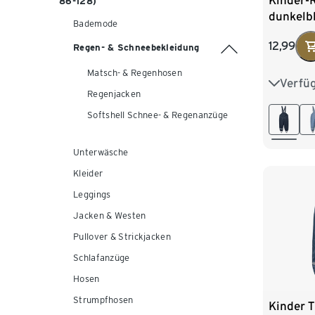
Kinder-
86-128)
dunkelb
Bademode
12,99
Regen- & Schneebekleidung
Matsch- & Regenhosen
Verfü
74/80
Regenjacken
98/104
Softshell Schnee- & Regenanzüge
122/128
Unterwäsche
Kleider
Leggings
Jacken & Westen
Pullover & Strickjacken
Schlafanzüge
Hosen
Strumpfhosen
Kinder 