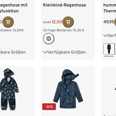
Regenhose mit
Kleinkind-Regenhose
humm
sfunktion
Therm
00
12,00
49,95
24,99
stpreis:
13,00
€
30-Tage-Bestpreis:
15,00
€
Ver
110
134
gbare Größen
Verfügbare Größen
86/92
86/92
98/104
110/116
110/116
122/128
-32%