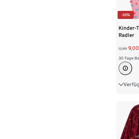
-30%
Kinder-T
Radler
9,00
12,99
30-Tage-Be
Verfü
86/92
110/116