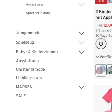
-19%
Accessoires
2 Kinde
Sportbekleidung
mit Appl
12,0
14,99
€/Stück
6,0
Jungenmode
30-Tage-Be
Spielzeug
Baby- & Kinderzimmer
Verfü
86/92
Ausstattung
110/116
Umstandsmode
Lieblingsstars
MARKEN
SALE