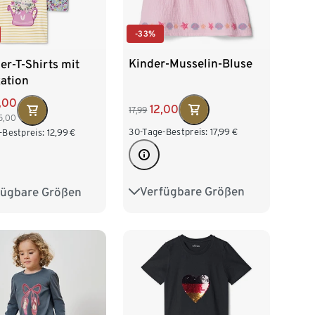
-33%
Kinder-Musselin-Bluse
er-T-Shirts mit
ation
,00
12,00
17,99
5,00
30-Tage-Bestpreis:
17,99
€
-Bestpreis:
12,99
€
Verfügbare Größen
fügbare Größen
74/80
86/92
2
98/104
98/104
110/116
16
122/128
122/128