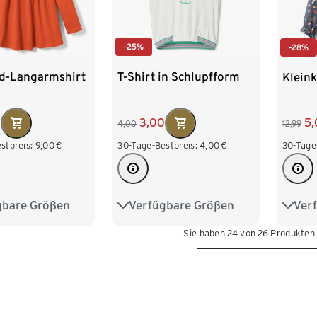
-25%
-28%
nd-Langarmshirt
T-Shirt in Schlupfform
Klein
0
3,00
5,
4,00
12,99
stpreis:
9,00
€
30-Tage-Bestpreis:
4,00
€
30-Tage
gbare Größen
Verfügbare Größen
Ver
98/104
86/92
98/104
86/9
Sie haben 24 von 26 Produkten
122/128
110/116
122/128
110/1
134/140