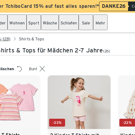
er TchiboCard 15% auf fast alles sparen!*
DANKE26
C
der
Wohnen
Sport
Wäsche
Schlafen
Sale
Mehr
6-128)
Shirts & Tops
hirts & Tops für Mädchen 2-7 Jahre
(26)
 löschen
Bunt
-33%
-22%