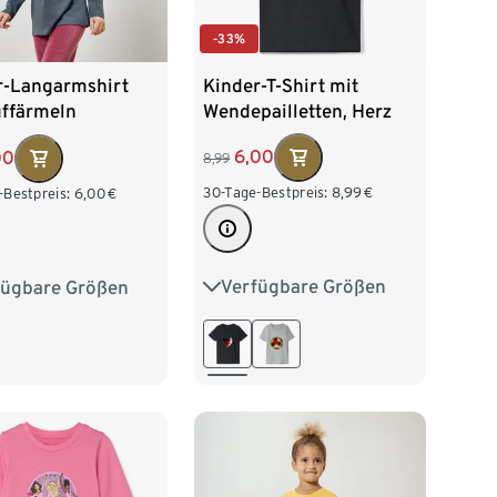
-33%
Kinder-T-Shirt mit
r-Langarmshirt
Wendepailletten, Herz
uffärmeln
im Fußballdesign
6,00
00
8,99
30-Tage-Bestpreis:
8,99
€
-Bestpreis:
6,00
€
Verfügbare Größen
fügbare Größen
98/104
110/116
2
98/104
122/128
134/140
16
122/128
146/152
158/164