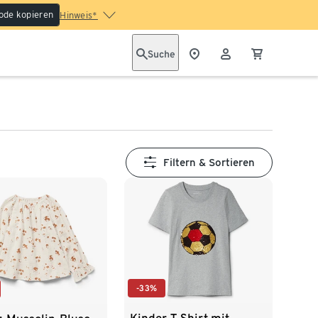
ode kopieren
Hinweis*
Suche
Filtern & Sortieren
-33%