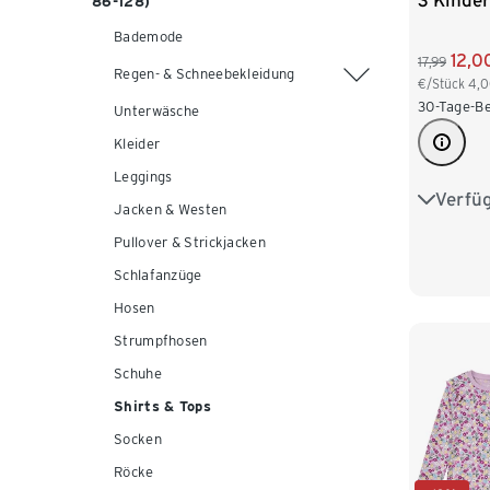
3 Kinder
86-128)
Bademode
12,0
17,99
Regen- & Schneebekleidung
€/Stück
4,
30-Tage-Be
Unterwäsche
Kleider
Leggings
Verfü
50/56
Jacken & Westen
Pullover & Strickjacken
86/92
Schlafanzüge
110/116
Hosen
Strumpfhosen
Schuhe
Shirts & Tops
Socken
Röcke