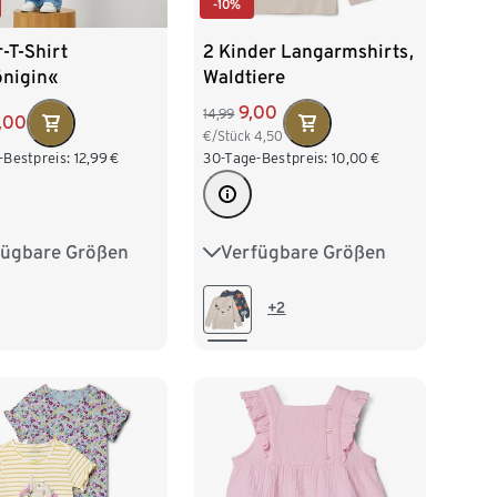
-10%
-T-Shirt
2 Kinder Langarmshirts,
önigin«
Waldtiere
9,00
14,99
,00
€/Stück
4,50
-Bestpreis:
12,99
€
30-Tage-Bestpreis:
10,00
€
fügbare Größen
Verfügbare Größen
2
98/104
50/56
62/68
74/80
16
122/128
86/92
98/104
+2
110/116
122/128