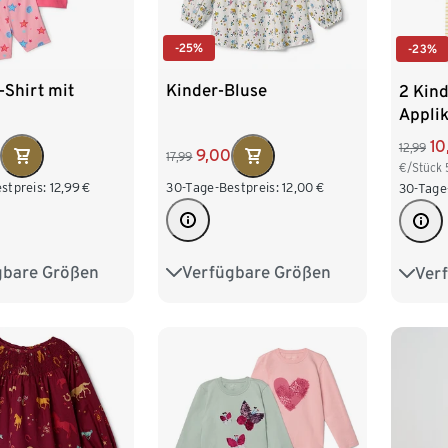
-25%
-23%
-Shirt mit
Kinder-Bluse
2 Kind
Applik
10
12,99
9,00
17,99
€/Stück
stpreis:
12,99
€
30-Tage-Bestpreis:
12,00
€
30-Tage
gbare Größen
Verfügbare Größen
Ver
98/104
86/92
98/104
86/9
122/128
110/116
122/128
110/1