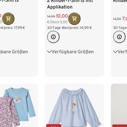
-T-Shirts
2 Kinder-T-Shirts mit
Kinde
Applikation
0
10,00
14,99
7,
14,99
00
€/Stück
5,00
stpreis:
17,99
€
30-Tage-Bestpreis:
14,99
€
30-Tage
gbare Größen
Verfügbare Größen
Ver
62/68
74/80
86/92
98/104
86/9
98/104
110/116
122/128
110/1
122/128