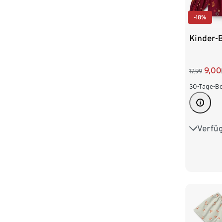
-18%
Kinder-
9,00
17,99
30-Tage-Be
Verfü
86/92
110/116