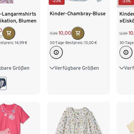
-23%
-23%
Kinder-Chambray-Bluse
r-Langarmshirts
Kinder
ikation, Blumen
»Eisk
0
10,00
10
17,99
12,99
0
30-Tage-Bestpreis:
13,00
€
stpreis:
14,99
€
30-Tage
Verfügbare Größen
gbare Größen
Ver
74/80
86/92
98/104
86/9
98/104
110/116
122/128
110/1
122/128