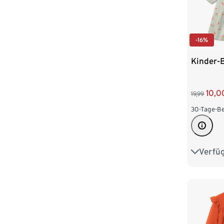
-16%
Kinder-
10,0
19,99
30-Tage-Be
Verfü
122/128
146/152
170/176