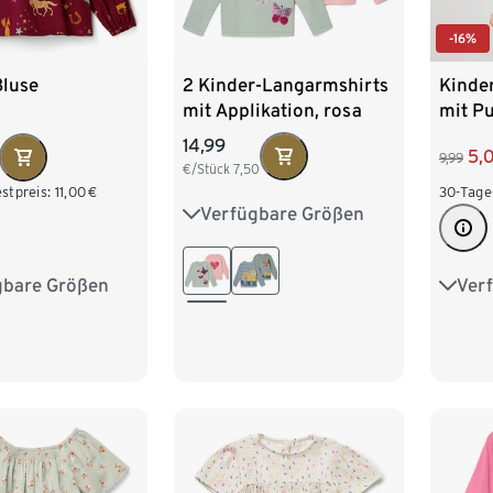
-16%
2 Kinder-Langarmshirts
Bluse
Kinde
mit Applikation, rosa
mit P
und mint
14,99
5,
9,99
€/Stück
7,50
stpreis:
11,00
€
30-Tage
Verfügbare Größen
50/56
62/68
74/80
86/92
98/104
gbare Größen
Ver
98/104
86/9
110/116
122/128
122/128
110/1