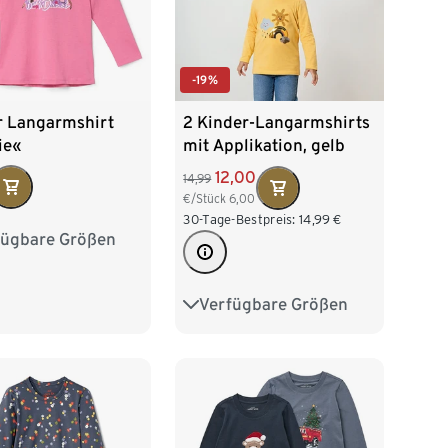
-19%
r Langarmshirt
2 Kinder-Langarmshirts
ie«
mit Applikation, gelb
12,00
14,99
€/Stück
6,00
30-Tage-Bestpreis:
14,99
€
fügbare Größen
2
98/104
16
122/128
Verfügbare Größen
86/92
98/104
140
110/116
122/128