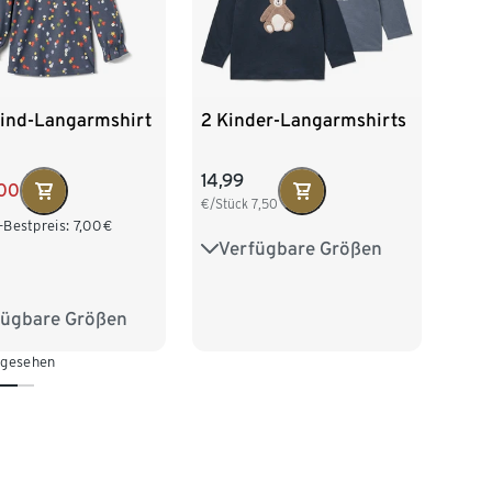
kind-Langarmshirt
2 Kinder-Langarmshirts
14,99
00
€/Stück
7,50
-Bestpreis:
7,00
€
Verfügbare Größen
86/92
98/104
110/116
122/128
fügbare Größen
2
98/104
 gesehen
16
122/128