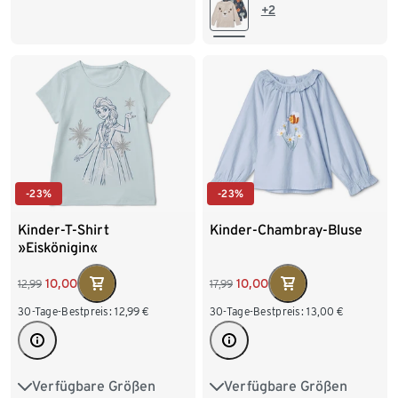
110/116
122/128
86/92
98/104
+2
110/116
122/128
-23%
-23%
Kinder-T-Shirt
Kinder-Chambray-Bluse
»Eiskönigin«
10,00
10,00
12,99
17,99
30-Tage-Bestpreis:
12,99
€
30-Tage-Bestpreis:
13,00
€
Verfügbare Größen
Verfügbare Größen
86/92
98/104
74/80
86/92