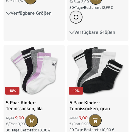
€/Paar
1,57
€/Paar
2,00
30-Tage-Bestpreis:
12,99
€
Verfügbare Größen
31-34
35-38
39-42
Verfügbare Größen
27-30
31-34
35-38
39-42
-10%
-10%
5 Paar Kinder-
5 Paar Kinder-
Tennissocken, grau
Tennissocken, lila
9,00
9,00
12,99
12,99
€/Paar
0,90
€/Paar
0,90
30-Tage-Bestpreis:
10,00
€
30-Tage-Bestpreis:
10,00
€