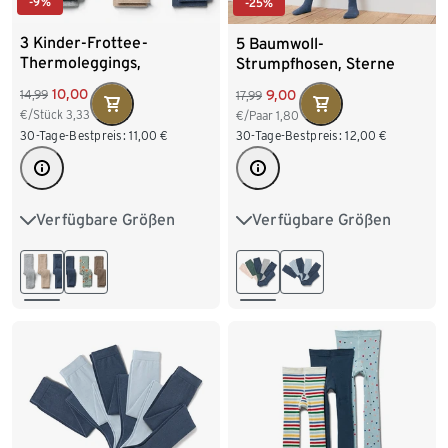
-9%
-25%
3 Kinder-Frottee-
5 Baumwoll-
Thermoleggings,
Strumpfhosen, Sterne
braun/grau/blau
10,00
9,00
14,99
17,99
€/Stück
3,33
€/Paar
1,80
30-Tage-Bestpreis:
11,00
€
30-Tage-Bestpreis:
12,00
€
Verfügbare Größen
Verfügbare Größen
86/92
98/104
50/56
62/68
74/80
110/116
122/128
86/92
98/104
134/140
110/116
122/128