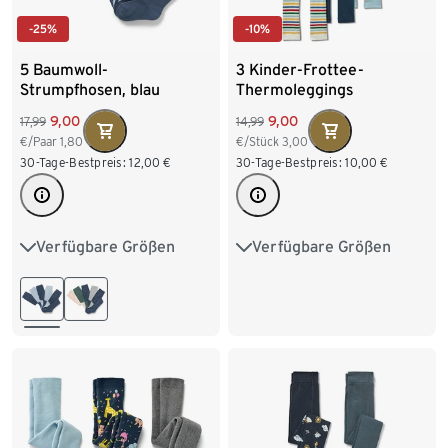
-25%
-10%
5 Baumwoll-
3 Kinder-Frottee-
Strumpfhosen, blau
Thermoleggings
9,00
9,00
17,99
14,99
€/Paar
1,80
€/Stück
3,00
30-Tage-Bestpreis:
12,00
€
30-Tage-Bestpreis:
10,00
€
Verfügbare Größen
Verfügbare Größen
50/56
62/68
74/80
86/92
98/104
86/92
98/104
110/116
122/128
110/116
122/128
134/140