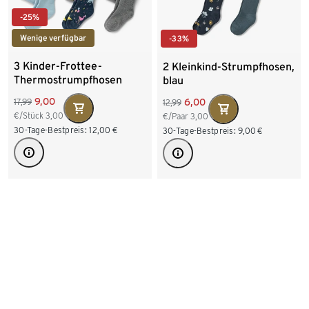
-25%
Wenige verfügbar
-33%
3 Kinder-Frottee-
2 Kleinkind-Strumpfhosen,
Thermostrumpfhosen
blau
9,00
6,00
17,99
12,99
€/Stück
3,00
€/Paar
3,00
30-Tage-Bestpreis:
12,00
€
30-Tage-Bestpreis:
9,00
€
Verfügbare Größen
Verfügbare Größen
86/92
98/104
74/80
86/92
110/116
122/128
98/104
110/116
+2
122/128