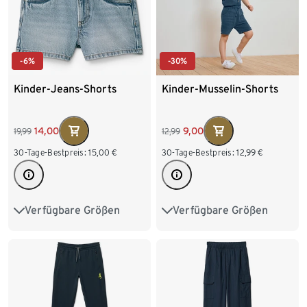
-6%
-30%
Kinder-Jeans-Shorts
Kinder-Musselin-Shorts
14,00
9,00
19,99
12,99
30-Tage-Bestpreis:
15,00
€
30-Tage-Bestpreis:
12,99
€
Verfügbare Größen
Verfügbare Größen
134
140
146
152
86/92
98/104
158
164
170
110/116
122/128