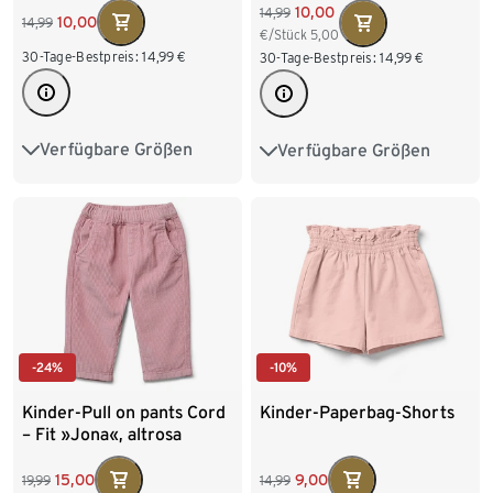
10,00
14,99
10,00
14,99
€/Stück
5,00
30-Tage-Bestpreis:
14,99
€
30-Tage-Bestpreis:
14,99
€
Verfügbare Größen
Verfügbare Größen
86/92
98/104
86/92
98/104
110/116
122/128
110/116
122/128
-24%
-10%
Kinder-Pull on pants Cord
Kinder-Paperbag-Shorts
– Fit »Jona«, altrosa
15,00
9,00
19,99
14,99