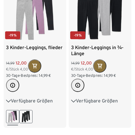
-19%
-19%
3 Kinder-Leggings, flieder
3 Kinder-Leggings in ¾-
Länge
12,00
12,00
14,99
14,99
€/Stück
4,00
€/Stück
4,00
30-Tage-Bestpreis:
14,99
€
30-Tage-Bestpreis:
14,99
€
Verfügbare Größen
Verfügbare Größen
122/128
134/140
122/128
134/140
146/152
158/164
146/152
158/164
170/176
170/176