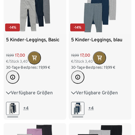
-14%
-14%
5 Kinder-Leggings, Basic
5 Kinder-Leggings, blau
17,00
17,00
19,99
19,99
€/Stück
3,40
€/Stück
3,40
30-Tage-Bestpreis:
19,99
€
30-Tage-Bestpreis:
19,99
€
Verfügbare Größen
Verfügbare Größen
50/56
62/68
74/80
50/56
62/68
74/80
86/92
98/104
86/92
98/104
+4
+4
110/116
122/128
110/116
122/128
134/140
134/140