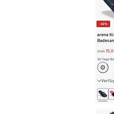
-42%
arena Ki
Badesan
Urban Ac
15,
25,95
30-Tage-Be
Verfü
30
31
34
3