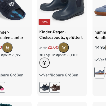
-12%
Kinder-Regen-
nder-
humme
Chelseaboots, gefüttert,
dalen Junior
Handba
dunkelblau
tive, navy
blau
22,00
00
44,95
34,99
30-Tage-Bestpreis:
25,00
€
stpreis:
25,95
€
Ver
28
32
Verfügbare Größen
gbare Größen
32-33
34-35
36-37
32
33
36
38-39
40-41
5