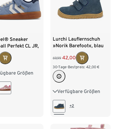
Lurchi Lauflernschuh
l® Sneaker
»Norik Barefoot«, blau
ll Perfekt CL JR,
42,00
69,99
30-Tage-Bestpreis:
42,00
€
fügbare Größen
29
30
31
33
34
35
Verfügbare Größen
20
21
22
23
37
38
24
+2