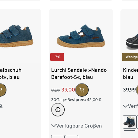
33
34
35
33
-7%
Wenige
Halbschuh
Lurchi Sandale »Nando
Kinder
t«, blau
Barefoot-S«, blau
blau
39,00
39,99
69,99
30-Tage-Bestpreis:
42,00
€
2
Ver
24-2
30-31
Verfügbare Größen
24
25
26
27
36-37