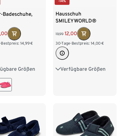
-14%
Hausschuh
r-Badeschuhe,
SMILEYWORLD®
12,00
,00
19,99
30-Tage-Bestpreis:
14,00
€
-Bestpreis:
14,99
€
Verfügbare Größen
fügbare Größen
32-33
34-35
36-37
24-25
26-27
38-39
40-41
30-31
32-33
5