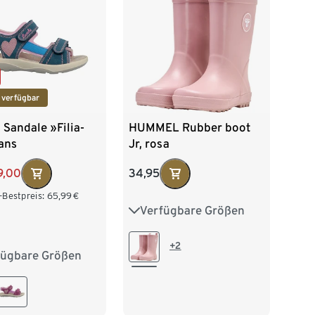
 verfügbar
 Sandale »Filia-
HUMMEL Rubber boot
ans
Jr, rosa
9,00
34,95
-Bestpreis:
65,99
€
Verfügbare Größen
28
29
30
31
32
33
34
35
+2
fügbare Größen
26
27
28
30
31
32