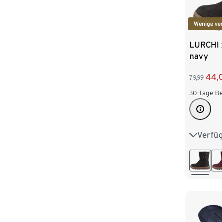
Wenige ve
LURCHI 
navy
44,
79,99
30-Tage-Be
Verfü
25
2
29
3
33
3