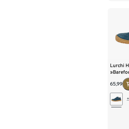
Lurchi 
»Barefoo
65,99
+