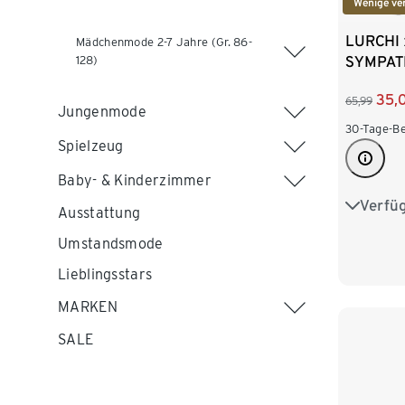
Wenige ve
LURCHI 
Mädchenmode 2-7 Jahre (Gr. 86-
SYMPAT
128)
35,
65,99
Jungenmode
30-Tage-Be
Spielzeug
Baby- & Kinderzimmer
Verfü
24
2
Ausstattung
Umstandsmode
Lieblingsstars
MARKEN
SALE