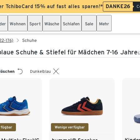
er TchiboCard 15% auf fast alles sparen!*
DANKE26
C
der
Wohnen
Sport
Wäsche
Schlafen
Sale
Mehr
22-176)
Schuhe
laue Schuhe & Stiefel für Mädchen 7-16 Jahre
(
 löschen
Dunkelblau
rfügbar
Wenige verfügbar