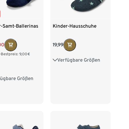
r-Samt-Ballerinas
Kinder-Hausschuhe
00
19,99
-Bestpreis:
9,00
€
Verfügbare Größen
24
25
26
27
28
29
30
31
fügbare Größen
27
28
29
32
31