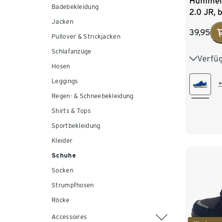
Hummel 
Badebekleidung
2.0 JR, 
Jacken
39,95
Pullover & Strickjacken
Schlafanzüge
Verfü
26
2
Hosen
30
31
Leggings
+
Regen- & Schneebekleidung
34
3
Shirts & Tops
38
Sportbekleidung
Kleider
Schuhe
Socken
Strumpfhosen
Röcke
Accessoires