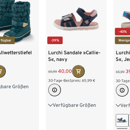
-40%
rfügbar
-39%
Wenige
llwetterstiefel
Lurchi Sandale »Callie-
Lurchi
S«, navy
S«, Je
40,00
3
65,99
65,99
30-Tage-Bestpreis:
65,99
€
30-Tage
gbare Größen
26-27
28-29
32-33
34-35
Verfügbare Größen
Ver
25
26
27
28
25
38-39
40-41
29
30
31
32
29