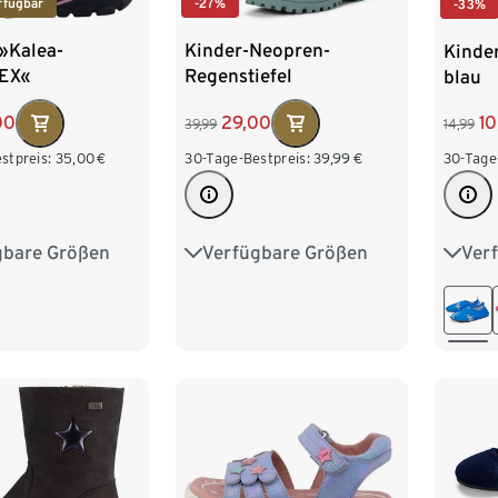
rfügbar
-27%
-33%
»Kalea-
Kinder-Neopren-
Kinde
EX«
Regenstiefel
blau
00
29,00
10
39,99
14,99
stpreis:
35,00
€
30-Tage-Bestpreis:
39,99
€
30-Tage
gbare Größen
Verfügbare Größen
Ver
5
26
27
32-33
34-35
36-37
22-23
38-39
40-41
28-29
34-3