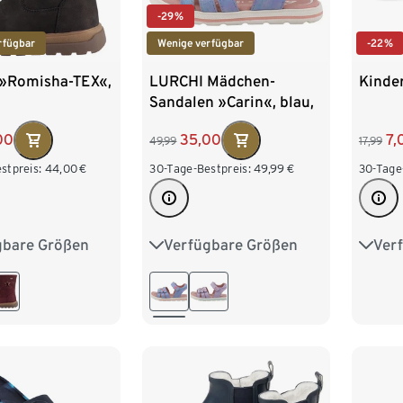
-29%
rfügbar
Wenige verfügbar
-22%
»Romisha-TEX«,
LURCHI Mädchen-
Kinde
Sandalen »Carin«, blau,
25-30
00
35,00
7,
49,99
17,99
stpreis:
44,00
€
30-Tage-Bestpreis:
49,99
€
30-Tage
gbare Größen
Verfügbare Größen
Ver
6
27
28
25
26
27
28
26
0
31
32
29
30
31
32
30
4
35
33
34
35