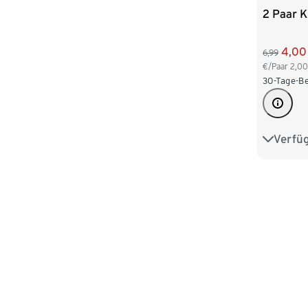
2 Paar 
4,00
6,99
€/Paar
2,00
30-Tage-Be
Verfü
31-34