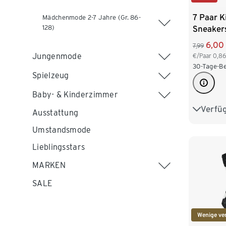
7 Paar K
Mädchenmode 2-7 Jahre (Gr. 86-
128)
Sneaker
6,00
7,99
Jungenmode
€/Paar
0,86
30-Tage-Be
Spielzeug
Baby- & Kinderzimmer
Verfü
23-26
Ausstattung
Umstandsmode
Lieblingsstars
MARKEN
SALE
Wenige ve