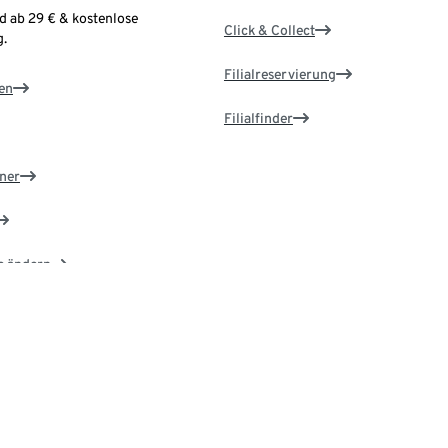
d ab 29 € & kostenlose
Click & Collect
.
Filialreservierung
en
Filialfinder
ner
e ändern
d
Rund um unsere Produkte
os registrieren
Tchibo Kataloge & Magazine