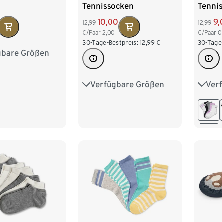
Tennissocken
Tennis
10,00
9,
12,99
12,99
€/Paar
2,00
€/Paar
0
30-Tage-Bestpreis:
12,99
€
30-Tage
gbare Größen
35-38
39-42
Verfügbare Größen
Ver
27-30
31-34
35-38
23-26
39-42
35-3