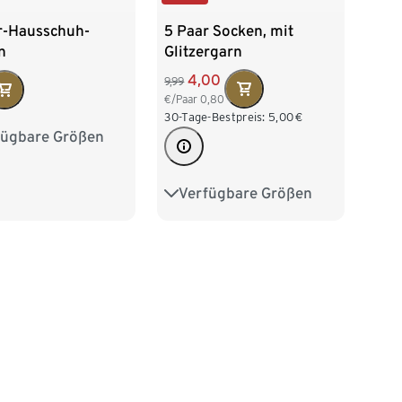
5 Paar Socken, mit
r-Hausschuh-
Glitzergarn
n
4,00
9,99
€/Paar
0,80
30-Tage-Bestpreis:
5,00
€
fügbare Größen
23-26
27-30
Verfügbare Größen
27-30
31-34
35-38
39-42