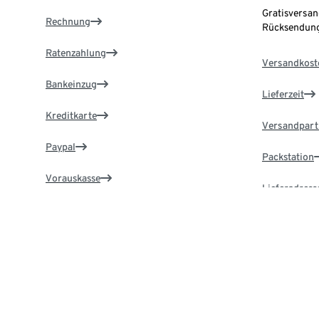
Gratisversan
Rechnung
Rücksendung
Ratenzahlung
Versandkost
Bankeinzug
Lieferzeit
Kreditkarte
Versandpart
Paypal
Packstation
Vorauskasse
Lieferadress
Zahlung in der Filiale
Service & Hilfe
TchiboCar
Online-Services nutzen & schnell Antworten
Jetzt kostenl