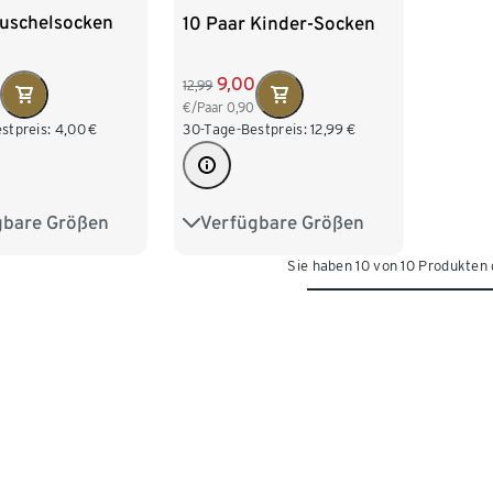
Kuschelsocken
10 Paar Kinder-Socken
9,00
12,99
€/Paar
0,90
stpreis:
4,00
€
30-Tage-Bestpreis:
12,99
€
gbare Größen
Verfügbare Größen
35-38
39-42
23-26
27-30
31-34
Sie haben 10 von 10 Produkten
35-38
39-42