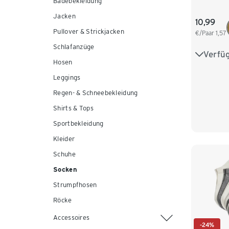
Badebekleidung
Jacken
10,99
Pullover & Strickjacken
€/Paar
1,57
Schlafanzüge
Verfü
31-34
Hosen
Leggings
Regen- & Schneebekleidung
Shirts & Tops
Sportbekleidung
Kleider
Schuhe
Socken
Strumpfhosen
Röcke
Accessoires
-24%