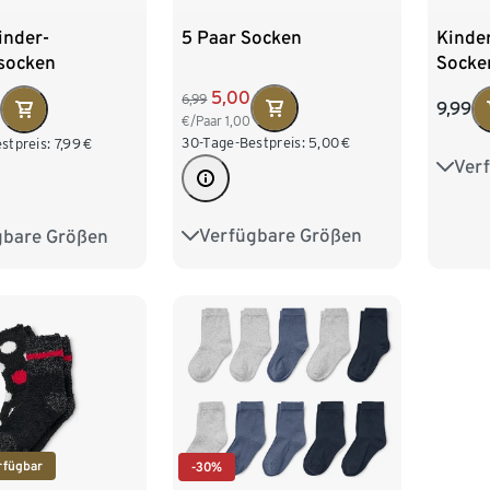
5 Paar Socken
inder-
Kinde
socken
Socke
5,00
6,99
9,99
€/Paar
1,00
30-Tage-Bestpreis:
5,00
€
stpreis:
7,99
€
Ver
19-22
31-34
Verfügbare Größen
gbare Größen
31-34
35-38
39-42
27-30
31-34
rfügbar
-30%