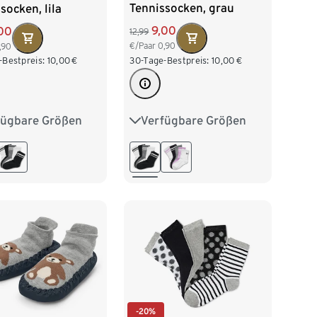
Tennissocken, grau
socken, lila
9,00
00
12,99
€/Paar
0,90
,90
30-Tage-Bestpreis:
10,00
€
-Bestpreis:
10,00
€
Verfügbare Größen
fügbare Größen
23-26
27-30
31-34
27-30
31-34
35-38
39-42
8
39-42
-20%