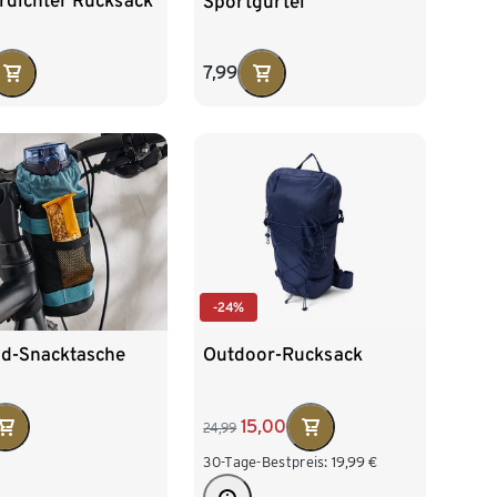
rdichter Rucksack
Sportgürtel
7,99
-24%
ad-Snacktasche
Outdoor-Rucksack
15,00
24,99
30-Tage-Bestpreis:
19,99
€