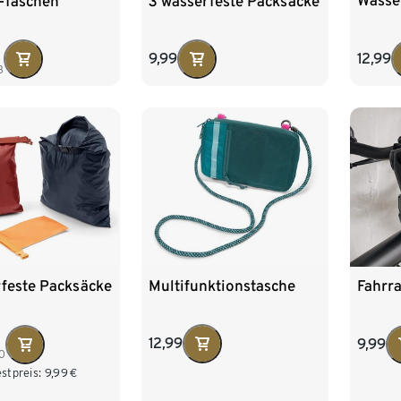
Wasse
-Taschen
3 wasserfeste Packsäcke
12,99
9,99
3
Multifunktionstasche
rfeste Packsäcke
Fahrr
12,99
9,99
0
stpreis:
9,99
€