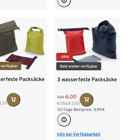
-39%
 verfügbar
Bald wieder verfügbar
serfeste Packsäcke
3 wasserfeste Packsäcke
6,00
9,99
3,33
€/Stück
2,00
30-Tage-Bestpreis:
9,99
€
Info bei Verfügbarkeit