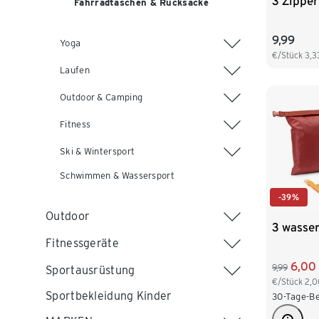
3 Zipper
Fahrradtaschen & Rucksäcke
9,99
Yoga
€/Stück
3,3
Laufen
Outdoor & Camping
Fitness
Ski & Wintersport
Schwimmen & Wassersport
-39%
Outdoor
3 wasse
Fitnessgeräte
6,00
9,99
Sportausrüstung
€/Stück
2,0
Sportbekleidung Kinder
30-Tage-Be