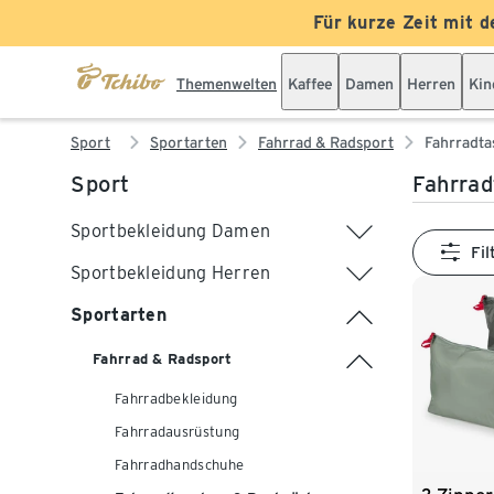
Für kurze Zeit mit d
Themenwelten
Kaffee
Damen
Herren
Kin
Sport
Sportarten
Fahrrad & Radsport
Fahrradta
Sport
Fahrra
Sportbekleidung Damen
Fil
Sportbekleidung Herren
Sportarten
Fahrrad & Radsport
Fahrradbekleidung
Fahrradausrüstung
Fahrradhandschuhe