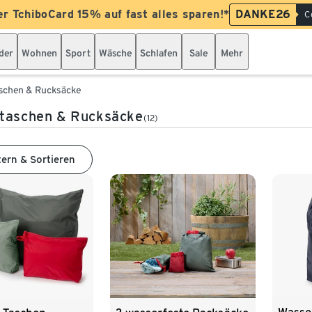
er TchiboCard 15% auf fast alles sparen!*
DANKE26
C
der
Wohnen
Sport
Wäsche
Schlafen
Sale
Mehr
schen & Rucksäcke
dtaschen & Rucksäcke
(12)
tern & Sortieren