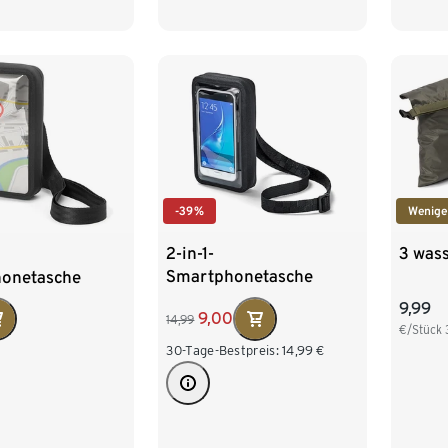
-39%
Wenige
2-in-1-
3 was
Smartphonetasche
onetasche
9,99
9,00
14,99
€/Stück
30-Tage-Bestpreis:
14,99
€