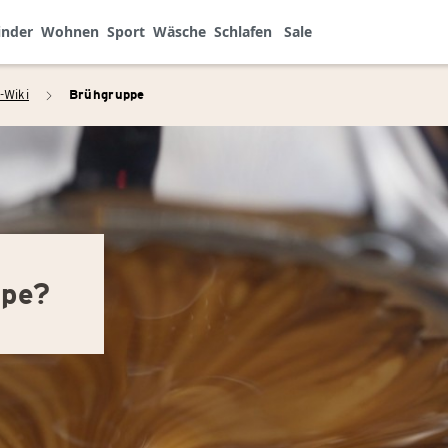
inder
Wohnen
Sport
Wäsche
Schlafen
Sale
-Wiki
Brühgruppe
arrow_right
ppe?