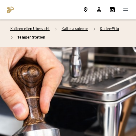
Kaffeewelten Übersicht
Kaffeeakademie
Kaffee-Wiki
arrow_right
arrow_right
Tamper Station
arrow_right