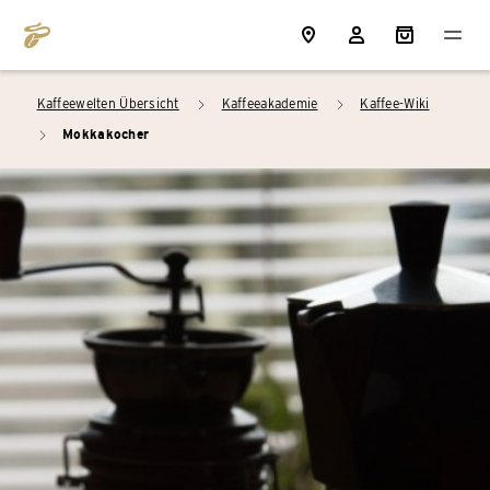
Kaffeewelten Übersicht
Kaffeeakademie
Kaffee-Wiki
arrow_right
arrow_right
Mokkakocher
arrow_right