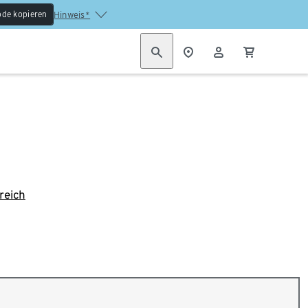
de kopieren
Hinweis*
reich