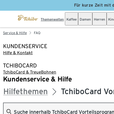
Für kurze Zeit mit 
Themenwelten
Kaffee
Damen
Herren
Kin
Service & Hilfe
FAQ
KUNDENSERVICE
Hilfe & Kontakt
TCHIBOCARD
TchiboCard & TreueBohnen
Kundenservice & Hilfe
Hilfethemen
TchiboCard Vo