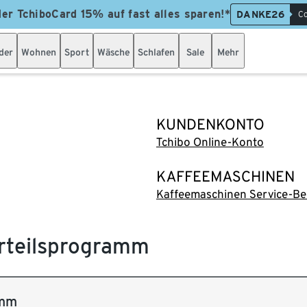
der TchiboCard 15% auf fast alles sparen!*
DANKE26
Co
der
Wohnen
Sport
Wäsche
Schlafen
Sale
Mehr
KUNDENKONTO
Tchibo Online-Konto
KAFFEEMASCHINEN
Kaffeemaschinen Service-Be
rteilsprogramm