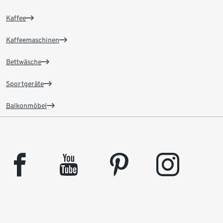
Kaffee
Kaffeemaschinen
Bettwäsche
Sportgeräte
Balkonmöbel
facebook
youtube
pinterest
instagram