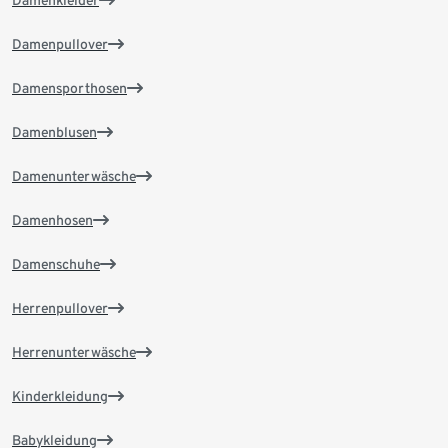
Damenpullover
Damensporthosen
Damenblusen
Damenunterwäsche
Damenhosen
Damenschuhe
Herrenpullover
Herrenunterwäsche
Kinderkleidung
Babykleidung