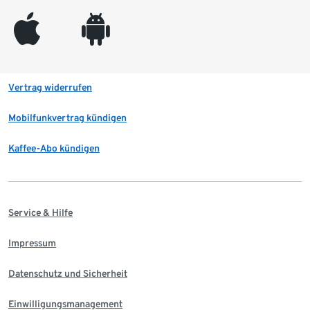
appleinc
android
Vertrag widerrufen
Mobilfunkvertrag kündigen
Kaffee-Abo kündigen
Service & Hilfe
Impressum
Datenschutz und Sicherheit
Einwilligungsmanagement