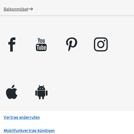
Balkonmöbel
facebook
youtube
pinterest
instagram
appleinc
android
Vertrag widerrufen
Mobilfunkvertrag kündigen