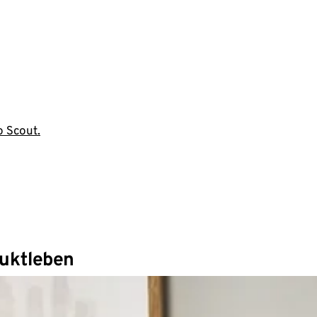
o Scout.
duktleben