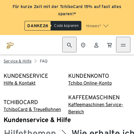
Für kurze Zeit mit der TchiboCard 15% auf fast alles
sparen!*
DANKE26
Code kopieren
Hinweis*
Service & Hilfe
FAQ
KUNDENSERVICE
KUNDENKONTO
Hilfe & Kontakt
Tchibo Online-Konto
KAFFEEMASCHINEN
TCHIBOCARD
Kaffeemaschinen Service-
TchiboCard & TreueBohnen
Bereich
Kundenservice & Hilfe
Hilfethemen
Wie erhalte ic