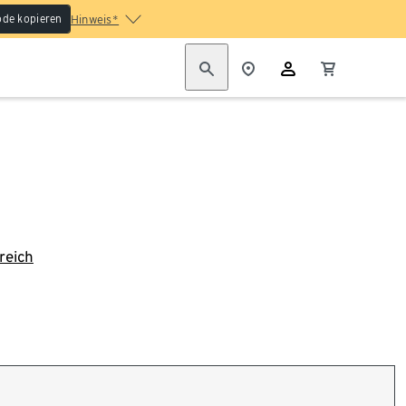
de kopieren
Hinweis*
reich