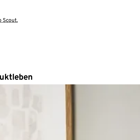
o Scout.
duktleben