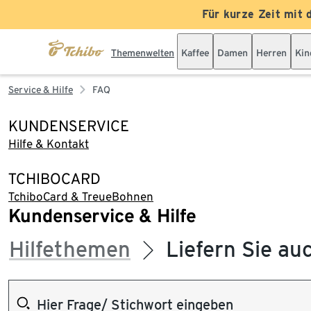
Für kurze Zeit mit 
Themenwelten
Kaffee
Damen
Herren
Kin
Service & Hilfe
FAQ
KUNDENSERVICE
Hilfe & Kontakt
TCHIBOCARD
TchiboCard & TreueBohnen
Kundenservice & Hilfe
Hilfethemen
Liefern Sie au