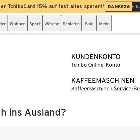
der TchiboCard 15% auf fast alles sparen!*
DANKE26
Co
der
Wohnen
Sport
Wäsche
Schlafen
Sale
Mehr
KUNDENKONTO
Tchibo Online-Konto
KAFFEEMASCHINEN
Kaffeemaschinen Service-Be
ch ins Ausland?